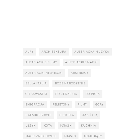
ALPY
ARCHITEKTURA
AUSTRIACKA MUZYKA
AUSTRIACKIE FILMY
AUSTRIACKIE MARKI
AUSTRIACKI NIEMIECKI
AUSTRIACY
BELLA ITALIA
BOŻE NARODZENIE
CIEKAWOSTKI
DO JEDZENIA
DO PICIA
EMIGRACJA
FELIETONY
FILMY
GÓRY
HABSBURGOWIE
HISTORIA
JAK ŻYJĄ
JĘZYK
KOTA
KSIĄŻKI
KUCHNIA
MAGICZNE CHWILE
MIASTO
MOJE KĄTY