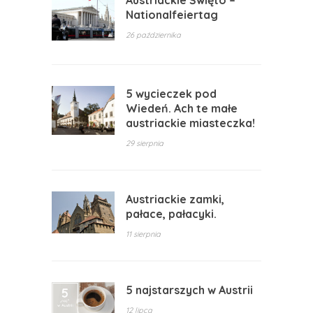
Austriackie Święto –
Nationalfeiertag
26 października
5 wycieczek pod
Wiedeń. Ach te małe
austriackie miasteczka!
29 sierpnia
Austriackie zamki,
pałace, pałacyki.
11 sierpnia
5 najstarszych w Austrii
12 lipca