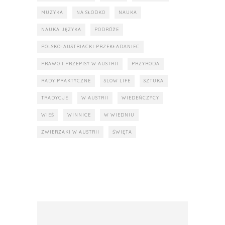
MUZYKA
NA SŁODKO
NAUKA
NAUKA JĘZYKA
PODRÓŻE
POLSKO-AUSTRIACKI PRZEKŁADANIEC
PRAWO I PRZEPISY W AUSTRII
PRZYRODA
RADY PRAKTYCZNE
SLOW LIFE
SZTUKA
TRADYCJE
W AUSTRII
WIEDEŃCZYCY
WIEŚ
WINNICE
W WIEDNIU
ZWIERZAKI W AUSTRII
ŚWIĘTA