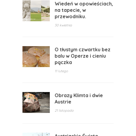
Wiedeń w opowieściach,
na tapecie, w
przewodniku.
30 kwietnia
O tłustym czwartku bez
balu w Operze i cieniu
pączka
11 lutego
Obrazy Klimta i dwie
Austrie
21 listopada