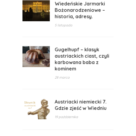
Wiedeńskie Jarmarki
Bożonarodzeniowe –
historia, adresy.
5 listopada
Gugelhupf – klasyk
austriackich ciast, czyli
karbowana baba z
kominem
28 marca
Austriacki niemiecki 7.
Gdzie zjeść w Wiedniu
19 października