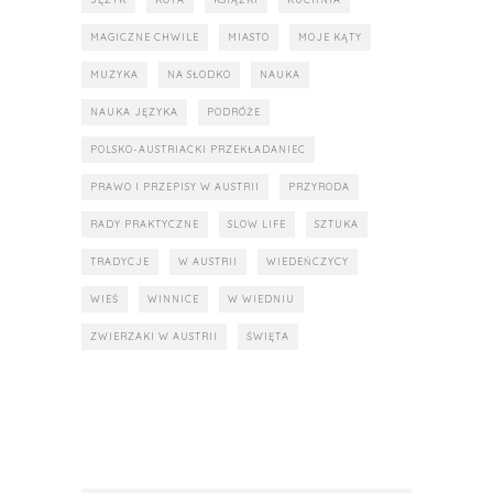
MAGICZNE CHWILE
MIASTO
MOJE KĄTY
MUZYKA
NA SŁODKO
NAUKA
NAUKA JĘZYKA
PODRÓŻE
POLSKO-AUSTRIACKI PRZEKŁADANIEC
PRAWO I PRZEPISY W AUSTRII
PRZYRODA
RADY PRAKTYCZNE
SLOW LIFE
SZTUKA
TRADYCJE
W AUSTRII
WIEDEŃCZYCY
WIEŚ
WINNICE
W WIEDNIU
ZWIERZAKI W AUSTRII
ŚWIĘTA