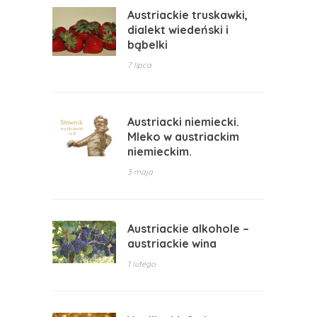
Austriackie truskawki,
dialekt wiedeński i
bąbelki
7 lipca
Austriacki niemiecki.
Mleko w austriackim
niemieckim.
3 maja
Austriackie alkohole –
austriackie wina
1 lutego