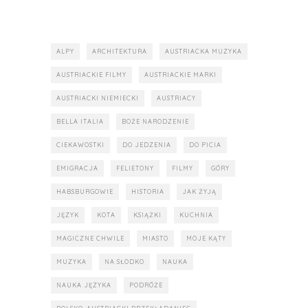
ALPY
ARCHITEKTURA
AUSTRIACKA MUZYKA
AUSTRIACKIE FILMY
AUSTRIACKIE MARKI
AUSTRIACKI NIEMIECKI
AUSTRIACY
BELLA ITALIA
BOŻE NARODZENIE
CIEKAWOSTKI
DO JEDZENIA
DO PICIA
EMIGRACJA
FELIETONY
FILMY
GÓRY
HABSBURGOWIE
HISTORIA
JAK ŻYJĄ
JĘZYK
KOTA
KSIĄŻKI
KUCHNIA
MAGICZNE CHWILE
MIASTO
MOJE KĄTY
MUZYKA
NA SŁODKO
NAUKA
NAUKA JĘZYKA
PODRÓŻE