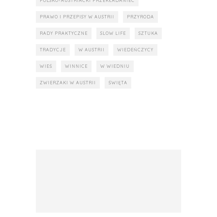
POLSKO-AUSTRIACKI PRZEKŁADANIEC
PRAWO I PRZEPISY W AUSTRII
PRZYRODA
RADY PRAKTYCZNE
SLOW LIFE
SZTUKA
TRADYCJE
W AUSTRII
WIEDEŃCZYCY
WIEŚ
WINNICE
W WIEDNIU
ZWIERZAKI W AUSTRII
ŚWIĘTA