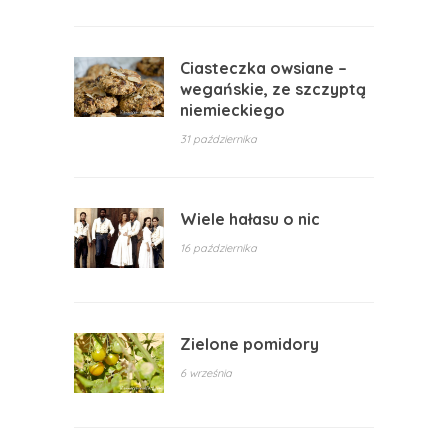
Ciasteczka owsiane –
wegańskie, ze szczyptą
niemieckiego
31 października
Wiele hałasu o nic
16 października
Zielone pomidory
6 września