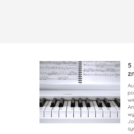
5
z
Au
po
wi
Am
wy
Jo
sy