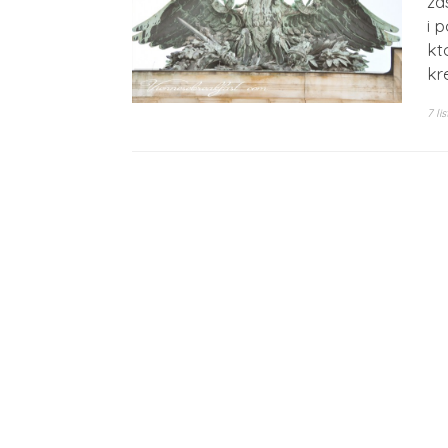
za
i 
kt
kr
7 l