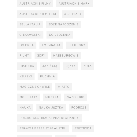
AUSTRIACKIE FILMY
AUSTRIACKIE MARKI
AUSTRIACKI NIEMIECKI
AUSTRIACY
BELLA ITALIA
BOŻE NARODZENIE
CIEKAWOSTKI
DO JEDZENIA
DO PICIA
EMIGRACJA
FELIETONY
FILMY
GÓRY
HABSBURGOWIE
HISTORIA
JAK ŻYJĄ
JĘZYK
KOTA
KSIĄŻKI
KUCHNIA
MAGICZNE CHWILE
MIASTO
MOJE KĄTY
MUZYKA
NA SŁODKO
NAUKA
NAUKA JĘZYKA
PODRÓŻE
POLSKO-AUSTRIACKI PRZEKŁADANIEC
PRAWO I PRZEPISY W AUSTRII
PRZYRODA