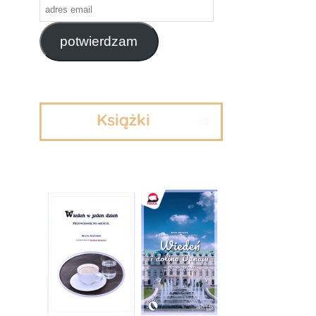
adres
email
potwierdzam