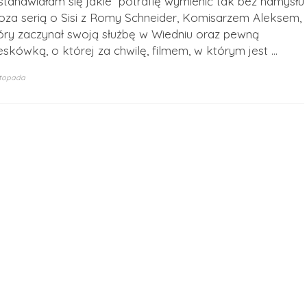
stanawiałam się jakie potrafię wymienić tak bez namysłu
poza serią o Sisi z Romy Schneider, Komisarzem Aleksem,
óry zaczynał swoją służbę w Wiedniu oraz pewną
eskówką, o której za chwilę, filmem, w którym jest …
istopada