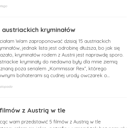
utego
5 austriackich kryminałów
ciałam Wam zaproponować dzisiaj 15 austriackich
yminałów, jednak lista jest odrobinę dłuższa, bo jak się
azało, kryminałów rodem z Austrii jest naprawdę sporo.
striackie kryminały do niedawna były dla mnie ziemią
eznaną poza serialem „Kommissar Rex”, którego
ównymi bohaterami są cudnej urody owczarek o…
listopada
filmów z Austrią w tle
cąc wam przedstawić 5 filmów z Austrią w tle