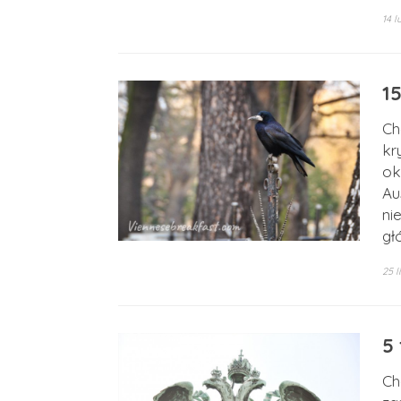
14 l
1
Ch
kr
ok
Au
ni
gł
25 
5 
Ch