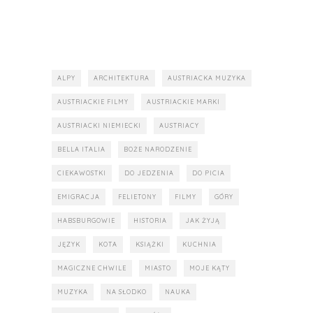
ALPY
ARCHITEKTURA
AUSTRIACKA MUZYKA
AUSTRIACKIE FILMY
AUSTRIACKIE MARKI
AUSTRIACKI NIEMIECKI
AUSTRIACY
BELLA ITALIA
BOŻE NARODZENIE
CIEKAWOSTKI
DO JEDZENIA
DO PICIA
EMIGRACJA
FELIETONY
FILMY
GÓRY
HABSBURGOWIE
HISTORIA
JAK ŻYJĄ
JĘZYK
KOTA
KSIĄŻKI
KUCHNIA
MAGICZNE CHWILE
MIASTO
MOJE KĄTY
MUZYKA
NA SŁODKO
NAUKA