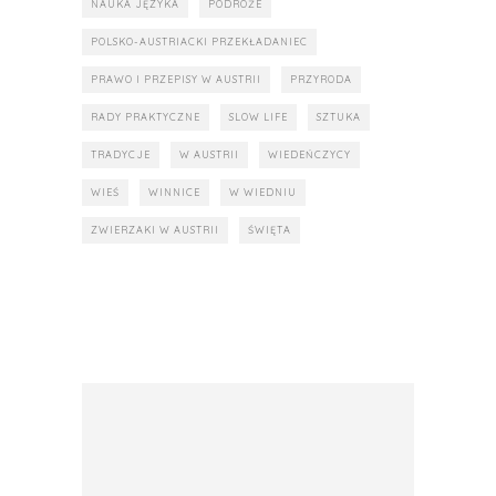
NAUKA JĘZYKA
PODRÓŻE
POLSKO-AUSTRIACKI PRZEKŁADANIEC
PRAWO I PRZEPISY W AUSTRII
PRZYRODA
RADY PRAKTYCZNE
SLOW LIFE
SZTUKA
TRADYCJE
W AUSTRII
WIEDEŃCZYCY
WIEŚ
WINNICE
W WIEDNIU
ZWIERZAKI W AUSTRII
ŚWIĘTA