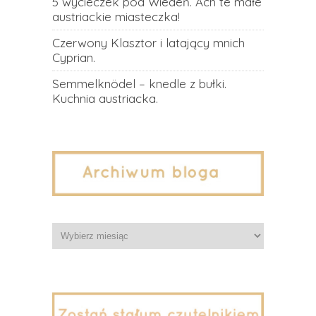
5 wycieczek pod Wiedeń. Ach te małe
austriackie miasteczka!
Czerwony Klasztor i latający mnich
Cyprian.
Semmelknödel – knedle z bułki.
Kuchnia austriacka.
Archiwa