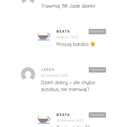
Trawmaj 38! Jade dzieki!
BEATA
Odpowiedz
25 lipca z 13:03
Proszę bardzo
JAREK
Odpowiedz
24 czerwca z 12:09
Dzień dobry – ale chyba
autobus, nie tramwaj?
BEATA
Odpowiedz
25 czerwca z 10:23