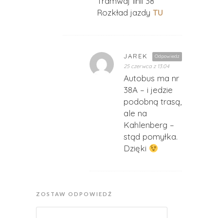
Tramwaj linii 38
Rozkład jazdy
TU
JAREK
Odpowiedz
25 czerwca z 13:04
Autobus ma nr
38A – i jedzie
podobną trasą,
ale na
Kahlenberg –
stąd pomyłka.
Dzięki
ZOSTAW ODPOWIEDŹ