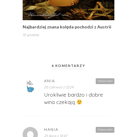
Najbardziej znana kolęda pochodzi z Austrii
10 grudnia
6 KOMENTARZY
ANIA
Odpowiedz
20 czerwca z 22:29
Urokliwie bardzo i dobre
wina czekają
HANIA
Odpowiedz
25 lipca z 10:47