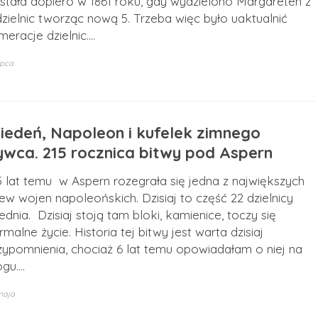
stała dopiero w 1861 roku, gdy wydzielono Margareten z
dzielnic tworząc nową 5. Trzeba więc było uaktualnić
meracje dzielnic.…
ipca
iedeń, Napoleon i kufelek zimnego
ywca. 215 rocznica bitwy pod Aspern
5 lat temu w Aspern rozegrała się jedna z największych
tew wojen napoleońskich. Dzisiaj to część 22 dzielnicy
ednia. Dzisiaj stoją tam bloki, kamienice, toczy się
rmalne życie. Historia tej bitwy jest warta dzisiaj
zypomnienia, chociaż 6 lat temu opowiadałam o niej na
ogu.…
maja