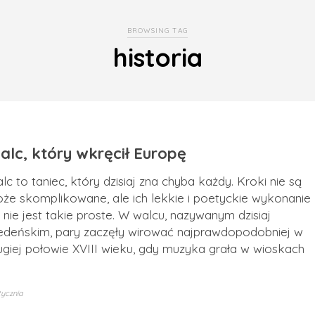
BROWSING TAG
historia
alc, który wkręcił Europę
lc to taniec, który dzisiaj zna chyba każdy. Kroki nie są
że skomplikowane, ale ich lekkie i poetyckie wykonanie
ż nie jest takie proste. W walcu, nazywanym dzisiaj
edeńskim, pary zaczęły wirować najprawdopodobniej w
ugiej połowie XVIII wieku, gdy muzyka grała w wioskach
tycznia