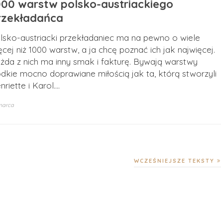
000 warstw polsko-austriackiego
rzekładańca
lsko-austriacki przekładaniec ma na pewno o wiele
ęcej niż 1000 warstw, a ja chcę poznać ich jak najwięcej.
żda z nich ma inny smak i fakturę. Bywają warstwy
odkie mocno doprawiane miłością jak ta, którą stworzyli
nriette i Karol.…
marca
WCZEŚNIEJSZE TEKSTY