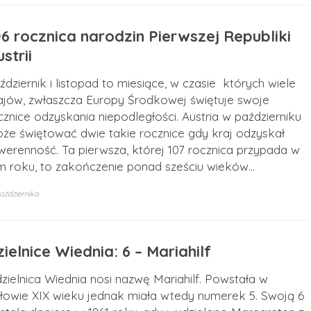
06 rocznica narodzin Pierwszej Republiki
strii
ździernik i listopad to miesiące, w czasie których wiele
ajów, zwłaszcza Europy Środkowej świętuje swoje
cznice odzyskania niepodległości. Austria w październiku
że świętować dwie takie rocznice gdy kraj odzyskał
werenność. Ta pierwsza, której 107 rocznica przypada w
m roku, to zakończenie ponad sześciu wieków…
aździernika
ielnice Wiednia: 6 – Mariahilf
dzielnica Wiednia nosi nazwę Mariahilf. Powstała w
łowie XIX wieku jednak miała wtedy numerek 5. Swoją 6