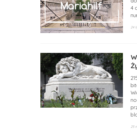
do
4 
nu
24 l
W
Ż
21
bi
Wi
no
pr
bl
25 