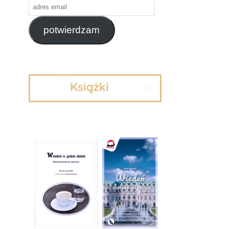
adres
email
potwierdzam