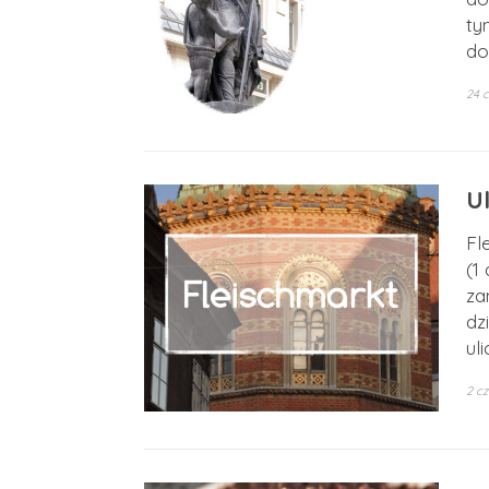
ty
do
24 
U
Fl
(1
za
dz
ul
2 c