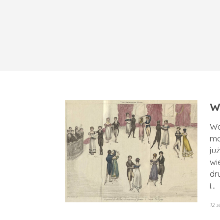
W
Wa
mo
ju
wi
dr
i…
12 s