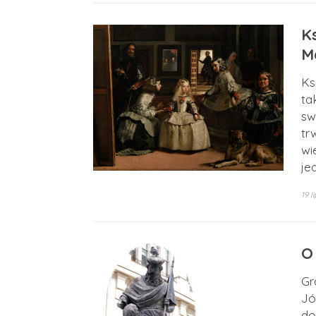
K
M
Ks
ta
sw
tr
wi
je
19 l
O
Gr
Jó
do