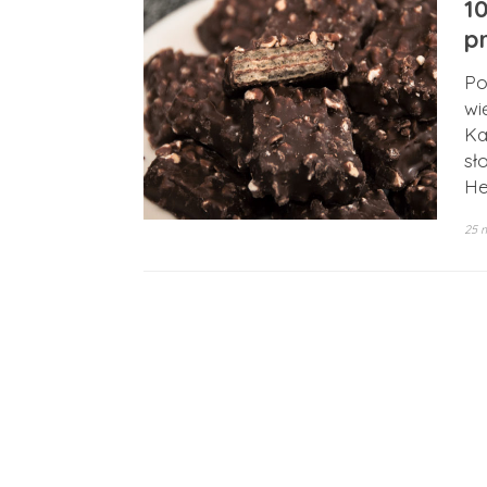
1
p
Po
wi
Ka
sł
He
25 