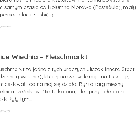
m samym czasie co Kolumna Morowa (Pestsäule), miały
pełniać plac i zdobić go.…
czerwca
lice Wiednia – Fleischmarkt
eischmarkt to jedna z tych uroczych uliczek Innere Stadt
 dzielnicy Wiednia), której nazwa wskazuje na to kto ją
mieszkiwał i co na niej się działo. Był to targ mięsny i
ielnica rzeźników. Nie tylko ona, ale i przyległe do niej
iczki żyły tym…
zerwca