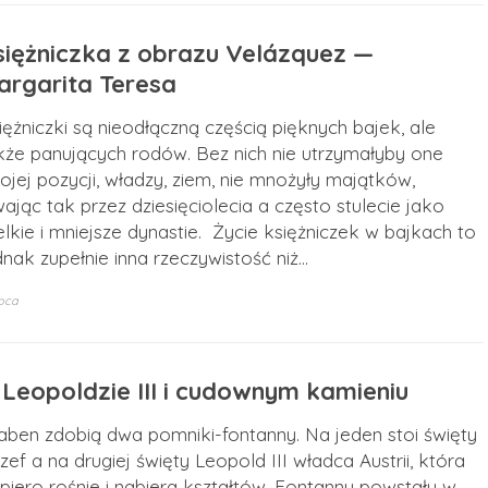
siężniczka z obrazu Velázquez —
argarita Teresa
iężniczki są nieodłączną częścią pięknych bajek, ale
kże panujących rodów. Bez nich nie utrzymałyby one
ojej pozycji, władzy, ziem, nie mnożyły majątków,
wając tak przez dziesięciolecia a często stulecie jako
elkie i mniejsze dynastie. Życie księżniczek w bajkach to
dnak zupełnie inna rzeczywistość niż…
ipca
 Leopoldzie III i cudownym kamieniu
aben zdobią dwa pomniki-fontanny. Na jeden stoi święty
zef a na drugiej święty Leopold III władca Austrii, która
piero rośnie i nabiera kształtów. Fontanny powstały w