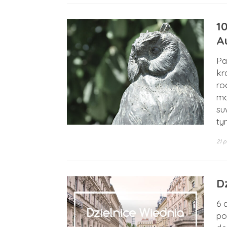
1
Au
Pa
kr
ro
mo
su
ty
21 p
Dz
6 
po