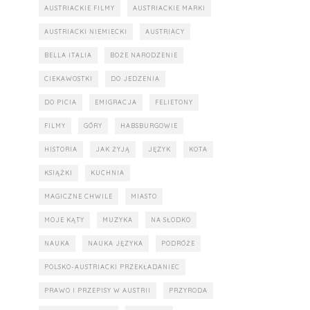
AUSTRIACKIE FILMY
AUSTRIACKIE MARKI
AUSTRIACKI NIEMIECKI
AUSTRIACY
BELLA ITALIA
BOŻE NARODZENIE
CIEKAWOSTKI
DO JEDZENIA
DO PICIA
EMIGRACJA
FELIETONY
FILMY
GÓRY
HABSBURGOWIE
HISTORIA
JAK ŻYJĄ
JĘZYK
KOTA
KSIĄŻKI
KUCHNIA
MAGICZNE CHWILE
MIASTO
MOJE KĄTY
MUZYKA
NA SŁODKO
NAUKA
NAUKA JĘZYKA
PODRÓŻE
POLSKO-AUSTRIACKI PRZEKŁADANIEC
PRAWO I PRZEPISY W AUSTRII
PRZYRODA