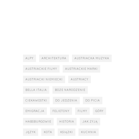
ALPY
ARCHITEKTURA
AUSTRIACKA MUZYKA
AUSTRIACKIE FILMY
AUSTRIACKIE MARKI
AUSTRIACKI NIEMIECKI
AUSTRIACY
BELLA ITALIA
BOŻE NARODZENIE
CIEKAWOSTKI
DO JEDZENIA
DO PICIA
EMIGRACJA
FELIETONY
FILMY
GÓRY
HABSBURGOWIE
HISTORIA
JAK ŻYJĄ
JĘZYK
KOTA
KSIĄŻKI
KUCHNIA