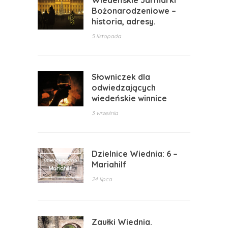
Wiedeńskie Jarmarki
Bożonarodzeniowe –
historia, adresy.
5 listopada
Słowniczek dla
odwiedzających
wiedeńskie winnice
3 września
Dzielnice Wiednia: 6 –
Mariahilf
24 lipca
Zaułki Wiednia.