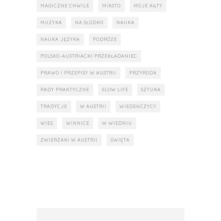
MAGICZNE CHWILE
MIASTO
MOJE KĄTY
MUZYKA
NA SŁODKO
NAUKA
NAUKA JĘZYKA
PODRÓŻE
POLSKO-AUSTRIACKI PRZEKŁADANIEC
PRAWO I PRZEPISY W AUSTRII
PRZYRODA
RADY PRAKTYCZNE
SLOW LIFE
SZTUKA
TRADYCJE
W AUSTRII
WIEDEŃCZYCY
WIEŚ
WINNICE
W WIEDNIU
ZWIERZAKI W AUSTRII
ŚWIĘTA