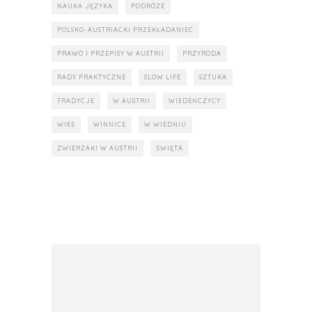
NAUKA JĘZYKA
PODRÓŻE
POLSKO-AUSTRIACKI PRZEKŁADANIEC
PRAWO I PRZEPISY W AUSTRII
PRZYRODA
RADY PRAKTYCZNE
SLOW LIFE
SZTUKA
TRADYCJE
W AUSTRII
WIEDEŃCZYCY
WIEŚ
WINNICE
W WIEDNIU
ZWIERZAKI W AUSTRII
ŚWIĘTA