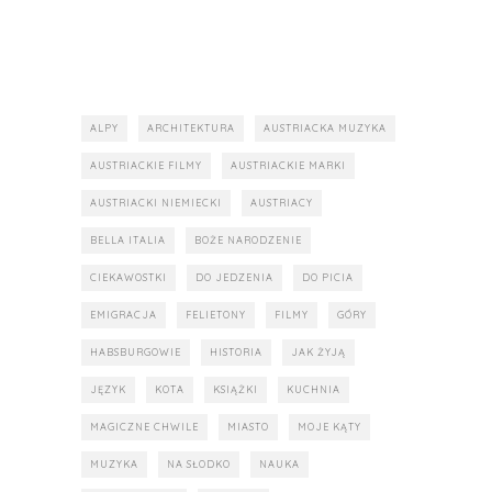
ALPY
ARCHITEKTURA
AUSTRIACKA MUZYKA
AUSTRIACKIE FILMY
AUSTRIACKIE MARKI
AUSTRIACKI NIEMIECKI
AUSTRIACY
BELLA ITALIA
BOŻE NARODZENIE
CIEKAWOSTKI
DO JEDZENIA
DO PICIA
EMIGRACJA
FELIETONY
FILMY
GÓRY
HABSBURGOWIE
HISTORIA
JAK ŻYJĄ
JĘZYK
KOTA
KSIĄŻKI
KUCHNIA
MAGICZNE CHWILE
MIASTO
MOJE KĄTY
MUZYKA
NA SŁODKO
NAUKA