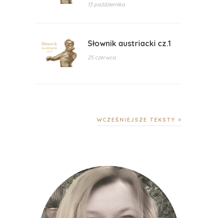
13 października
Słownik austriacki cz.1
25 czerwca
WCZEŚNIEJSZE TEKSTY