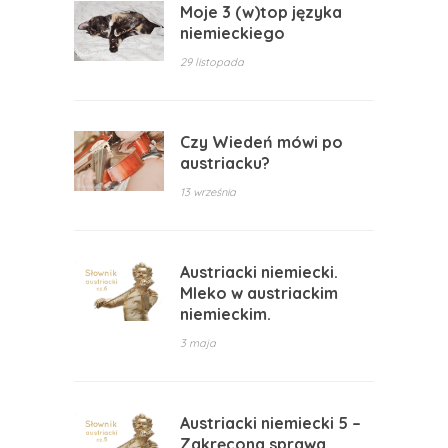
Moje 3 (w)top języka
niemieckiego
29 listopada
Czy Wiedeń mówi po
austriacku?
13 września
Austriacki niemiecki.
Mleko w austriackim
niemieckim.
3 maja
Austriacki niemiecki 5 –
Zakręcona sprawa