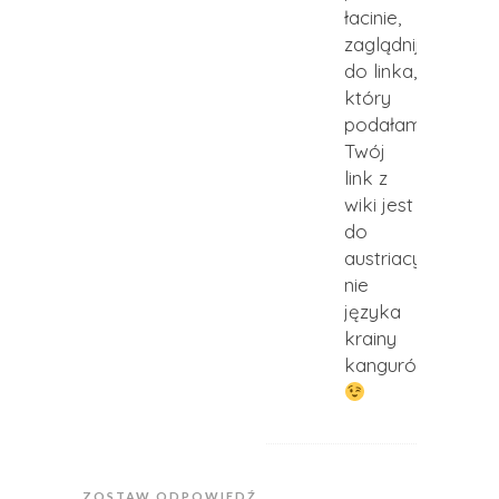
łacinie,
zaglądnij
do linka,
który
podałam.
Twój
link z
wiki jest
do
austriacyzmów
nie
języka
krainy
kangurów
ZOSTAW ODPOWIEDŹ