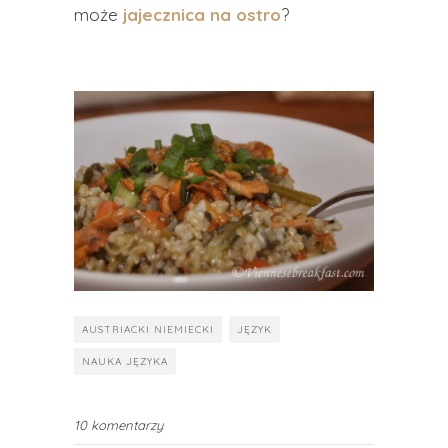
może
jajecznica na ostro
?
AUSTRIACKI NIEMIECKI
JĘZYK
NAUKA JĘZYKA
10 komentarzy