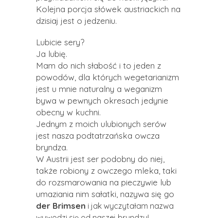
Kolejna porcja słówek austriackich na
dzisiaj jest o jedzeniu.
Lubicie sery?
Ja lubię.
Mam do nich słabość i to jeden z
powodów, dla których wegetarianizm
jest u mnie naturalny a weganizm
bywa w pewnych okresach jedynie
obecny w kuchni.
Jednym z moich ulubionych serów
jest nasza podtatrzańska owcza
bryndza.
W Austrii jest ser podobny do niej,
także robiony z owczego mleka, taki
do rozsmarowania na pieczywie lub
umaziania nim sałatki, nazywa się go
der Brimsen
i
jak wyczytałam nazwa
wywodzi się od naszej bryndzy!