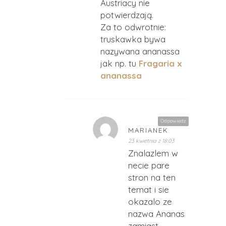
Austriacy nie
potwierdzają.
Za to odwrotnie:
truskawka bywa
nazywana ananassa
jak np. tu
Fragaria x
ananassa
Odpowiedz
MARIANEK
23 kwietnia z 18:03
Znalazlem w
necie pare
stron na ten
temat i sie
okazalo ze
nazwa Ananas
zamiast