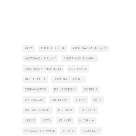
ALPY
ARCHITEKTURA
AUSTRIACKA MUZYKA
AUSTRIACKIE FILMY
AUSTRIACKIE MARKI
AUSTRIACKI NIEMIECKI
AUSTRIACY
BELLA ITALIA
BOŻE NARODZENIE
CIEKAWOSTKI
DO JEDZENIA
DO PICIA
EMIGRACJA
FELIETONY
FILMY
GÓRY
HABSBURGOWIE
HISTORIA
JAK ŻYJĄ
JĘZYK
KOTA
KSIĄŻKI
KUCHNIA
MAGICZNE CHWILE
MIASTO
MOJE KĄTY