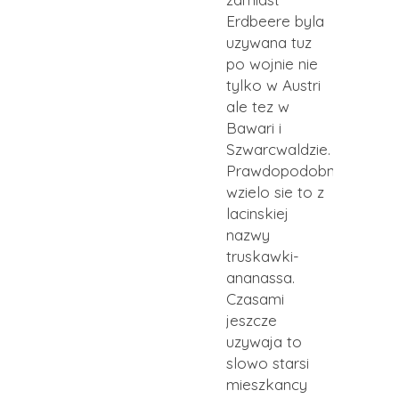
Erdbeere byla
uzywana tuz
po wojnie nie
tylko w Austri
ale tez w
Bawari i
Szwarcwaldzie.
Prawdopodobnie
wzielo sie to z
lacinskiej
nazwy
truskawki-
ananassa.
Czasami
jeszcze
uzywaja to
slowo starsi
mieszkancy