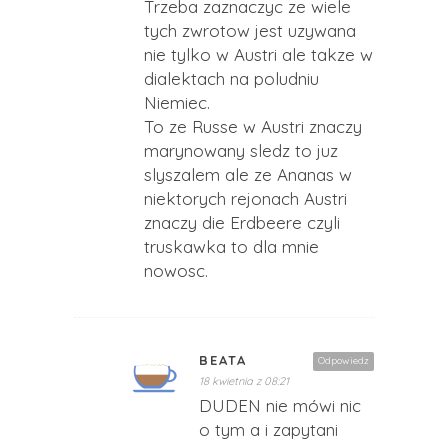
Trzeba zaznaczyc ze wiele
tych zwrotow jest uzywana
nie tylko w Austri ale takze w
dialektach na poludniu
Niemiec.
To ze Russe w Austri znaczy
marynowany sledz to juz
slyszalem ale ze Ananas w
niektorych rejonach Austri
znaczy die Erdbeere czyli
truskawka to dla mnie
nowosc.
BEATA
Odpowiedz
18 kwietnia z 08:21
DUDEN nie mówi nic
o tym a i zapytani