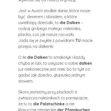
Jest w Austrii słodkie danie, które może
być deserem i obiadem, a które
uwielbiają dzieciaki, to
die Dalken
–
rodzaj grubego małego naleśnika,
placka, coś jak nasze racuszki.
Jada się je zwykle z powidłami
TU
macie
przepis na dalkenki
O ile
die Dalken
to smakołyk i każdy
chyba je lubi, to usłyszeć o sobie
dalken
już niekoniecznie jest miłe, bo to tyle co
gadać jak dziecko, głupiutko jednym
słowem.
Skoro jesteśmy przy plackach a
zwłaszcza naleśnikach to pamiętajcie,
że tu to
die Palatschinke
a nie
klasyczne niemieckie
der Pfannkuchen
.