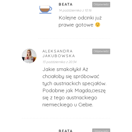
BEATA
Odpowiedz
14 października z 10:16
Kolejne odcinki już
prawie gotowe
ALEKSANDRA
Odpowiedz
JAKUBOWSKA
13 października z 20:34
Jakie smakołyki! Aż
chciałoby się spróbować
tych austriackich specjałów.
Podobnie jak Magda,cieszę
się z tego austriackiego
niemieckiego u Ciebie.
BEATA
Odpowiedz