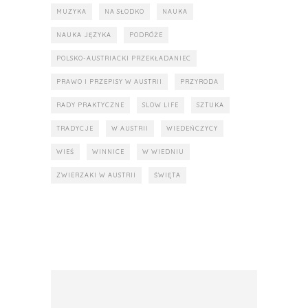
MUZYKA
NA SŁODKO
NAUKA
NAUKA JĘZYKA
PODRÓŻE
POLSKO-AUSTRIACKI PRZEKŁADANIEC
PRAWO I PRZEPISY W AUSTRII
PRZYRODA
RADY PRAKTYCZNE
SLOW LIFE
SZTUKA
TRADYCJE
W AUSTRII
WIEDEŃCZYCY
WIEŚ
WINNICE
W WIEDNIU
ZWIERZAKI W AUSTRII
ŚWIĘTA