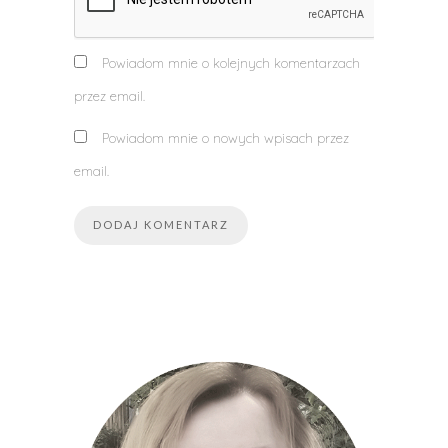
Powiadom mnie o kolejnych komentarzach
przez email.
Powiadom mnie o nowych wpisach przez
email.