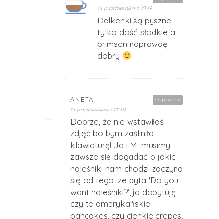
14 października z 10:19
Dalkenki są pyszne
tylko dość słodkie a
brimsen naprawdę
dobry
ANETA
Odpowiedz
13 października z 21:39
Dobrze, że nie wstawiłaś
zdjęć bo bym zaśliniła
klawiaturę! Ja i M. musimy
zawsze się dogadać o jakie
naleśniki nam chodzi-zaczyna
się od tego, że pyta 'Do you
want naleśniki?’, ja dopytuję
czy te amerykańskie
pancakes, czy cienkie crepes,