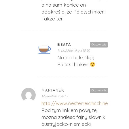
a na sam koniec on
dookreśla, że Palatschinken.
Także ten.
BEATA
Odpowiedz
14 października z 10:20
No bo tu królują
Palatschinken
MARIANEK
Odpowiedz
17 kwietnia z 20:57
http://www.oesterreichisch.net/
Pod tym linkiem powyzej
mozna znalesc fajny slownik
austryjacko-niemiecki.