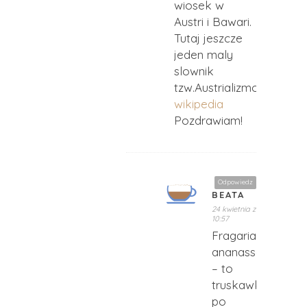
wiosek w
Austri i Bawari.
Tutaj jeszcze
jeden maly
slownik
tzw.Austrializmow.
wikipedia
Pozdrawiam!
Odpowiedz
BEATA
24 kwietnia z
10:57
Fragaria
ananassa
– to
truskawka
po