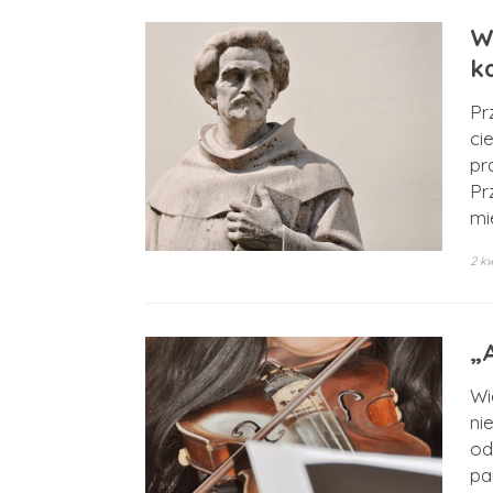
W
k
Pr
ci
pr
Pr
mi
2 kw
„
Wi
ni
od
pa