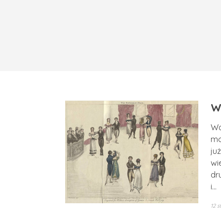
W
Wa
mo
ju
wi
dr
i…
12 s