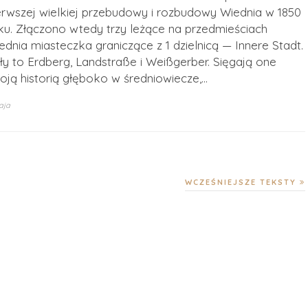
erwszej wielkiej przebudowy i rozbudowy Wiednia w 1850
ku. Złączono wtedy trzy leżące na przedmieściach
ednia miasteczka graniczące z 1 dzielnicą — Innere Stadt.
ły to Erdberg, Landstraße i Weißgerber. Sięgają one
oją historią głęboko w średniowiecze,…
aja
WCZEŚNIEJSZE TEKSTY