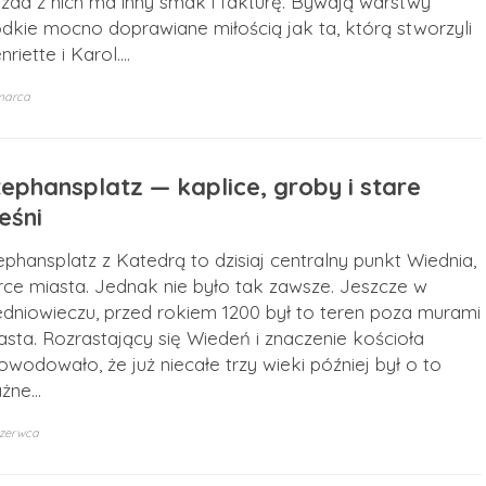
żda z nich ma inny smak i fakturę. Bywają warstwy
odkie mocno doprawiane miłością jak ta, którą stworzyli
nriette i Karol.…
marca
tephansplatz — kaplice, groby i stare
eśni
ephansplatz z Katedrą to dzisiaj centralny punkt Wiednia,
rce miasta. Jednak nie było tak zawsze. Jeszcze w
edniowieczu, przed rokiem 1200 był to teren poza murami
asta. Rozrastający się Wiedeń i znaczenie kościoła
owodowało, że już niecałe trzy wieki później był o to
żne…
czerwca