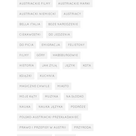
AUSTRIACKIE FILMY
AUSTRIACKIE MARKI
AUSTRIACKI NIEMIECKI
AUSTRIACY
BELLA ITALIA
BOŻE NARODZENIE
CIEKAWOSTKI
DO JEDZENIA
DO PICIA
EMIGRACJA
FELIETONY
FILMY
GÓRY
HABSBURGOWIE
HISTORIA
JAK ŻYJĄ
JĘZYK
KOTA
KSIĄŻKI
KUCHNIA
MAGICZNE CHWILE
MIASTO
MOJE KĄTY
MUZYKA
NA SŁODKO
NAUKA
NAUKA JĘZYKA
PODRÓŻE
POLSKO-AUSTRIACKI PRZEKŁADANIEC
PRAWO I PRZEPISY W AUSTRII
PRZYRODA