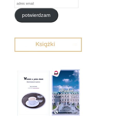
adres
email
potwierdzam