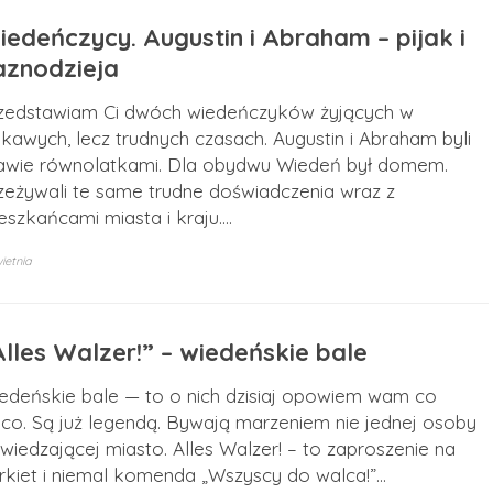
iedeńczycy. Augustin i Abraham – pijak i
aznodzieja
zedstawiam Ci dwóch wiedeńczyków żyjących w
ekawych, lecz trudnych czasach. Augustin i Abraham byli
awie równolatkami. Dla obydwu Wiedeń był domem.
zeżywali te same trudne doświadczenia wraz z
eszkańcami miasta i kraju.…
ietnia
Alles Walzer!” – wiedeńskie bale
edeńskie bale — to o nich dzisiaj opowiem wam co
eco. Są już legendą. Bywają marzeniem nie jednej osoby
wiedzającej miasto. Alles Walzer! – to zaproszenie na
rkiet i niemal komenda „Wszyscy do walca!”…