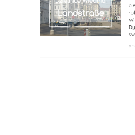
pi
ro
Wi
By
sw
8 m