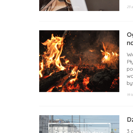
23 s
O
n
Wi
Pł
po
wo
by
19 l
D
3 