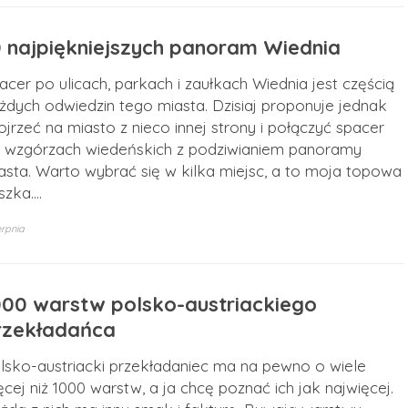
0 najpiękniejszych panoram Wiednia
acer po ulicach, parkach i zaułkach Wiednia jest częścią
żdych odwiedzin tego miasta. Dzisiaj proponuje jednak
ojrzeć na miasto z nieco innej strony i połączyć spacer
 wzgórzach wiedeńskich z podziwianiem panoramy
asta. Warto wybrać się w kilka miejsc, a to moja topowa
szka.…
erpnia
000 warstw polsko-austriackiego
rzekładańca
lsko-austriacki przekładaniec ma na pewno o wiele
ęcej niż 1000 warstw, a ja chcę poznać ich jak najwięcej.