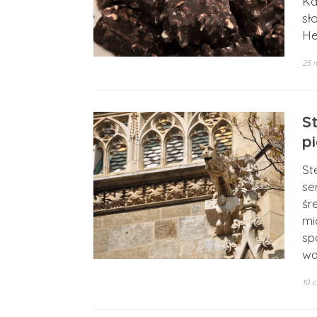
Ka
sł
He
25 
S
pi
St
se
śr
mi
sp
wa
10 