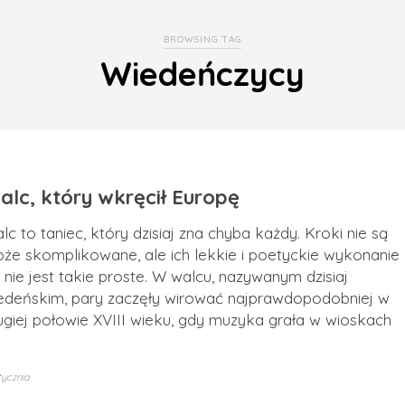
BROWSING TAG
Wiedeńczycy
alc, który wkręcił Europę
lc to taniec, który dzisiaj zna chyba każdy. Kroki nie są
że skomplikowane, ale ich lekkie i poetyckie wykonanie
ż nie jest takie proste. W walcu, nazywanym dzisiaj
edeńskim, pary zaczęły wirować najprawdopodobniej w
ugiej połowie XVIII wieku, gdy muzyka grała w wioskach
tycznia