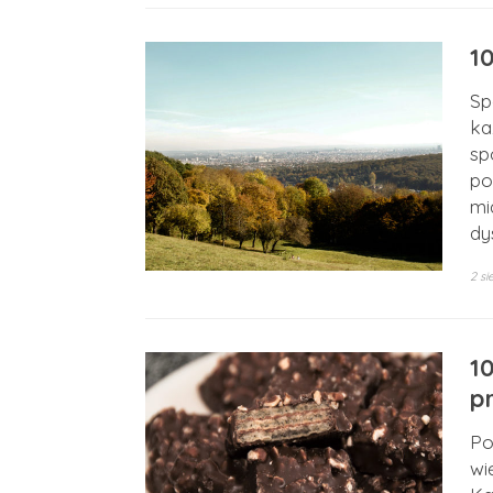
1
Sp
ka
sp
po
mi
dy
2 si
1
p
Po
wi