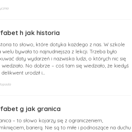
ycznia
fabet h jak historia
storia to słowo, które dotyka każdego z nas. W szkole
a wielu bywała to najnudniejsza z lekcji. Trzeba było
kuwać daty wydarzeń i nazwiska ludzi, o których nic się
e wiedziało. No dobrze – coś tam się wiedziało, że kiedyś
ę delikwent urodził i…
istopada
lfabet g jak granica
anica – to słowo kojarzy się z ograniczeniem,
mknięciem, barierą. Nie są to miłe i podnoszące na duchu