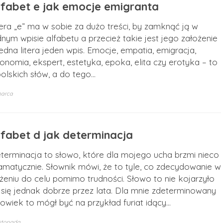
lfabet e jak emocje emigranta
tera „e” ma w sobie za dużo treści, by zamknąć ją w
dnym wpisie alfabetu a przecież takie jest jego założenie
jedna litera jeden wpis. Emocje, empatia, emigracja,
onomia, ekspert, estetyka, epoka, elita czy erotyka – to
polskich słów, a do tego…
marca
lfabet d jak determinacja
terminacja to słowo, które dla mojego ucha brzmi nieco
amatycznie. Słownik mówi, że to tyle, co zdecydowanie w
żeniu do celu pomimo trudności. Słowo to nie kojarzyło
 się jednak dobrze przez lata. Dla mnie zdeterminowany
łowiek to mógł być na przykład furiat idący…
istopada