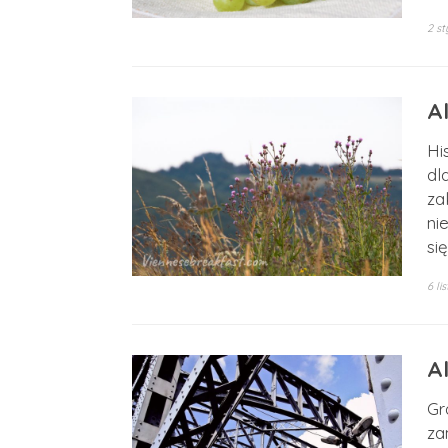
2 st
Al
Hi
dl
za
ni
si
6 l
A
Gr
za