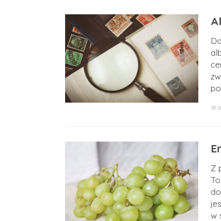
Al
Da
al
ce
zw
po
16 s
E
Z 
To
do
je
w 