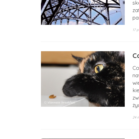
sk
za
pa
17 p
C
Co
na
wi
ki
zw
ży
24 