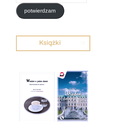
email
potwierdzam