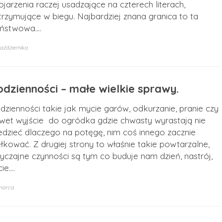
ojarzenia raczej usadzające na czterech literach,
trzymujące w biegu. Najbardziej znana granica to ta
ństwowa.…
aździernika
odzienności – małe wielkie sprawy.
dzienności takie jak mycie garów, odkurzanie, pranie czy
wet wyjście do ogródka gdzie chwasty wyrastają nie
edzieć dlaczego na potęgę, nim coś innego zacznie
ełkować. Z drugiej strony to właśnie takie powtarzalne,
yczajne czynności są tym co buduje nam dzień, nastrój,
cie.…
marca