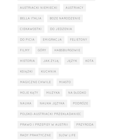
AUSTRIACKI NIEMIECKI
AUSTRIACY
BELLA ITALIA
BOŻE NARODZENIE
CIEKAWOSTKI
DO JEDZENIA
DO PICIA
EMIGRACJA
FELIETONY
FILMY
GÓRY
HABSBURGOWIE
HISTORIA
JAK ŻYJĄ
JĘZYK
KOTA
KSIĄŻKI
KUCHNIA
MAGICZNE CHWILE
MIASTO
MOJE KĄTY
MUZYKA
NA SŁODKO
NAUKA
NAUKA JĘZYKA
PODRÓŻE
POLSKO-AUSTRIACKI PRZEKŁADANIEC
PRAWO I PRZEPISY W AUSTRII
PRZYRODA
RADY PRAKTYCZNE
SLOW LIFE