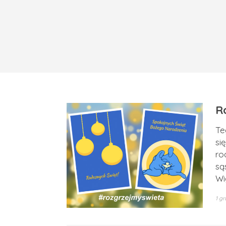
R
Te
si
ro
są
Wi
1 gr