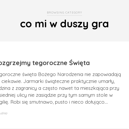
BROWSING CATEGORY
co mi w duszy gra
ozgrzejmy tegoroczne Święta
goroczne święta Bożego Narodzenia nie zapowiadają
ę ciekawie. Jarmarki świąteczne praktycznie umarły,
dzina z zagranicy a często nawet ta mieszkająca przy
siedniej ulicy nie zasiądzie przy tym samym stole w
gilię. Robi się smutnawo, pusto i nieco dołująco.…
udnia