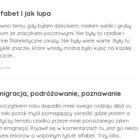
fabet l jak lupa
wno temu, gdy byłam dzieckiem, miałam wielki i gruby
bum ze znaczkami pocztowymi. Nie były to rzadkie i
nne filatelistyczne okazy. Nie były wiele warte. Były to
ykłe znaczki, które wtedy można było kupić na każdej
czcie.…
tycznia
migracja, podróżowanie, poznawanie
początkiem roku dopadło mnie swego rodzaju déjà vu.
 taki potok myśli pomagający określić gdzie jestem a
tyczy tematu rzadko przeze mnie poruszanego jakim
st emigracja. Pojawił się w komentarzach tu, jest go nieco
serii tekstów o wspólnym tytule alfabet. Trzy lata…