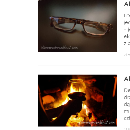
A
Li
je
– 
ek
z 
14 
A
De
dr
dą
mi
cz
12 l