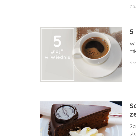
7 li
5
W 
mi
5 c
S
z
Sa
st