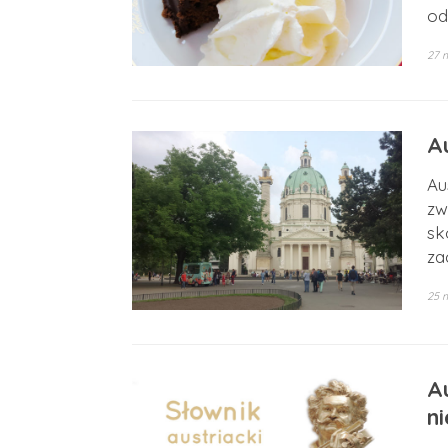
od
27 
A
Au
zw
sk
za
25 
A
n