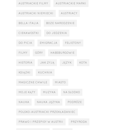
AUSTRIACKIE FILMY
AUSTRIACKIE MARKI
AUSTRIACKI NIEMIECKI
AUSTRIACY
BELLA ITALIA
BOŻE NARODZENIE
CIEKAWOSTKI
DO JEDZENIA
DO PICIA
EMIGRACJA
FELIETONY
FILMY
GÓRY
HABSBURGOWIE
HISTORIA
JAK ŻYJĄ
JĘZYK
KOTA
KSIĄŻKI
KUCHNIA
MAGICZNE CHWILE
MIASTO
MOJE KĄTY
MUZYKA
NA SŁODKO
NAUKA
NAUKA JĘZYKA
PODRÓŻE
POLSKO-AUSTRIACKI PRZEKŁADANIEC
PRAWO I PRZEPISY W AUSTRII
PRZYRODA