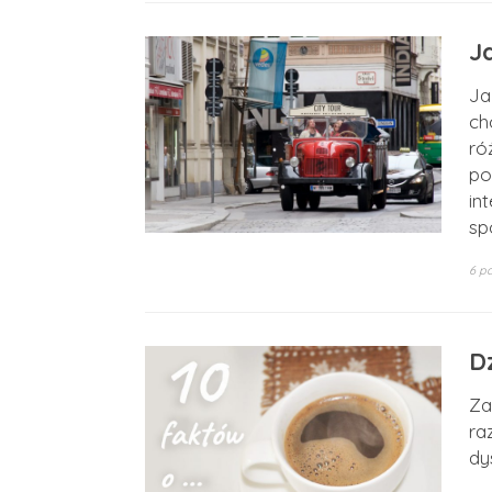
J
Ja
ch
ró
po
in
sp
6 pa
D
Za
ra
dy