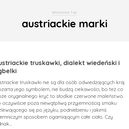
BROWSING TAG
austriackie marki
striackie truskawki, dialekt wiedeński i
ąbelki
striackie truskawki nie są dla osób odwiedzających kraj
zarta jego symbolem, nie budzą ciekawości, bo też co
że oryginalnego kryć to słodkie czerwone maleństwo.
 oczywiście poza niewątpliwą przyjemnością smaku
zlewającego się po języku, podniebieniu i jakimś
jemniczym sposobem ogarniającym całe ciało. Czy
dnak…