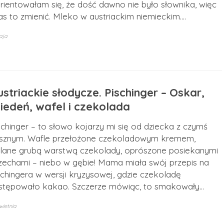
rientowałam się, że dość dawno nie było słownika, więc
as to zmienić. Mleko w austriackim niemieckim.…
aja
striackie słodycze. Pischinger – Oskar,
iedeń, wafel i czekolada
schinger – to słowo kojarzy mi się od dziecka z czymś
sznym. Wafle przełożone czekoladowym kremem,
lane grubą warstwą czekolady, oprószone posiekanymi
zechami – niebo w gębie! Mama miała swój przepis na
schingera w wersji kryzysowej, gdzie czekoladę
stępowało kakao. Szczerze mówiąc, to smakowały…
wietnia