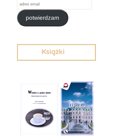
adres
email
potwierdzam