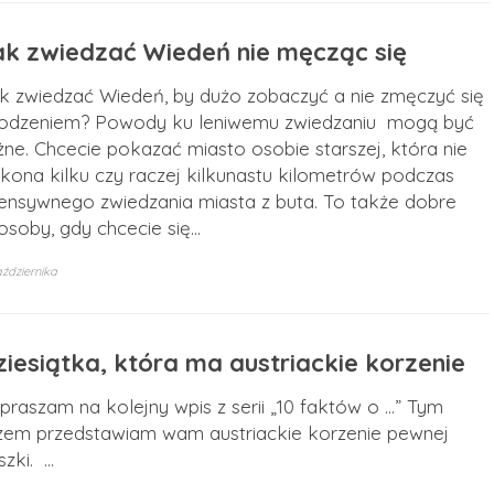
ak zwiedzać Wiedeń nie męcząc się
k zwiedzać Wiedeń, by dużo zobaczyć a nie zmęczyć się
odzeniem? Powody ku leniwemu zwiedzaniu mogą być
żne. Chcecie pokazać miasto osobie starszej, która nie
kona kilku czy raczej kilkunastu kilometrów podczas
tensywnego zwiedzania miasta z buta. To także dobre
osoby, gdy chcecie się…
ździernika
ziesiątka, która ma austriackie korzenie
praszam na kolejny wpis z serii „10 faktów o …” Tym
zem przedstawiam wam austriackie korzenie pewnej
szki. …