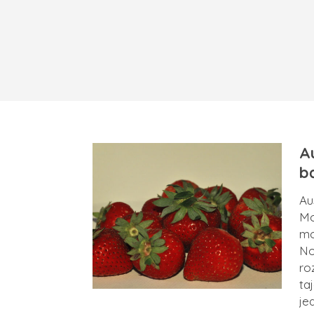
Au
b
Au
Mo
mo
No
ro
ta
je