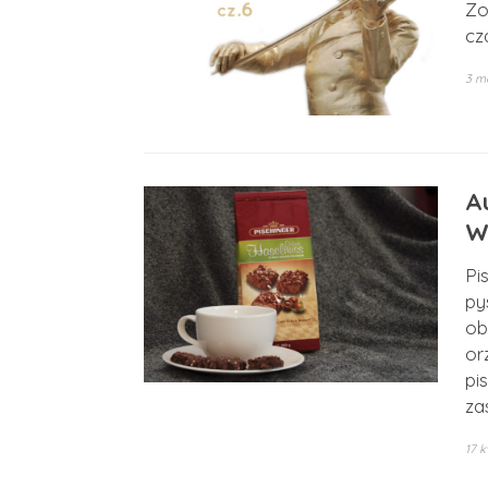
Zo
cz
3 m
Au
W
Pi
py
ob
or
pi
za
17 k