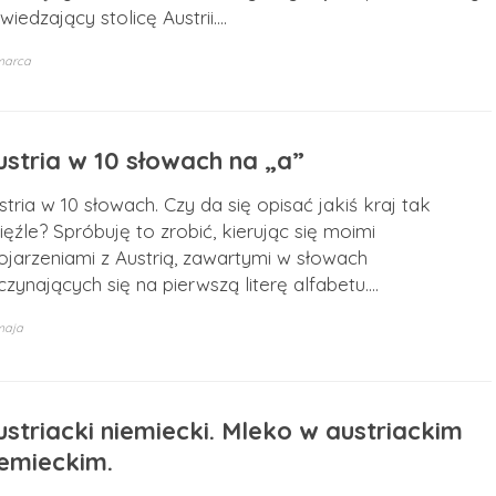
wiedzający stolicę Austrii.…
marca
ustria w 10 słowach na „a”
stria w 10 słowach. Czy da się opisać jakiś kraj tak
ięźle? Spróbuję to zrobić, kierując się moimi
ojarzeniami z Austrią, zawartymi w słowach
czynających się na pierwszą literę alfabetu.…
maja
ustriacki niemiecki. Mleko w austriackim
iemieckim.