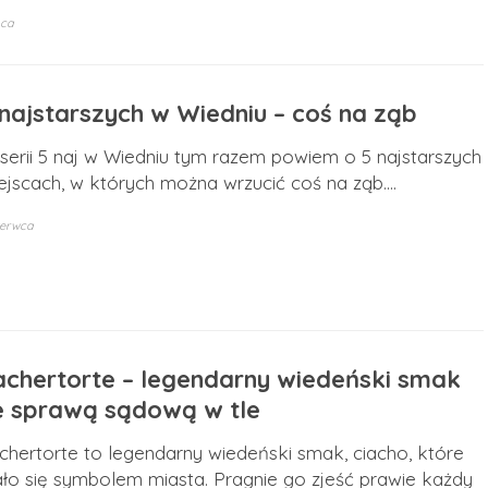
pca
 najstarszych w Wiedniu – coś na ząb
serii 5 naj w Wiedniu tym razem powiem o 5 najstarszych
ejscach, w których można wrzucić coś na ząb.…
zerwca
achertorte – legendarny wiedeński smak
e sprawą sądową w tle
chertorte to legendarny wiedeński smak, ciacho, które
ało się symbolem miasta. Pragnie go zjeść prawie każdy