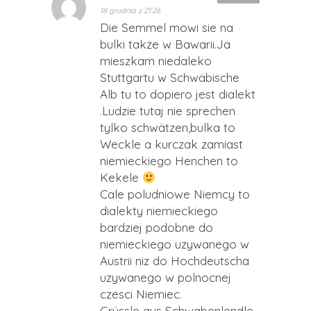
18 grudnia z 21:26
Die Semmel mowi sie na
bulki takze w Bawarii.Ja
mieszkam niedaleko
Stuttgartu w Schwäbische
Alb tu to dopiero jest dialekt
.Ludzie tutaj nie sprechen
tylko schwätzen,bulka to
Weckle a kurczak zamiast
niemieckiego Henchen to
Kekele
Cale poludniowe Niemcy to
dialekty niemieckiego
bardziej podobne do
niemieckiego uzywanego w
Austrii niz do Hochdeutscha
uzywanego w polnocnej
czesci Niemiec.
Grüssle aus Schwabenlendle