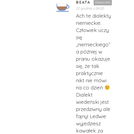
BEATA
Odpowiedz
22 grudnia z 08:20
Ach te dialekty
niemieckie.
Człowiek uczy
się
„niemieckiego”
a później w
praniu okazuje
się, że tak
praktycznie
nikt nie mówi
na co dzień
Dialekt
wiedeński jest
przedziwny ale
fajny! Ledwie
wyjedziesz
kawałek za