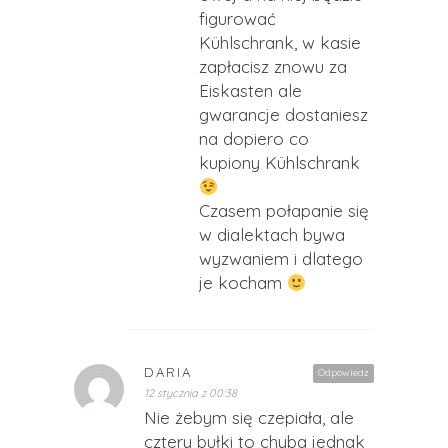
figurować
Kühlschrank, w kasie
zapłacisz znowu za
Eiskasten ale
gwarancje dostaniesz
na dopiero co
kupiony Kühlschrank
Czasem połapanie się
w dialektach bywa
wyzwaniem i dlatego
je kocham
DARIA
Odpowiedz
12 stycznia z 00:38
Nie żebym się czepiała, ale
cztery bułki to chyba jednak