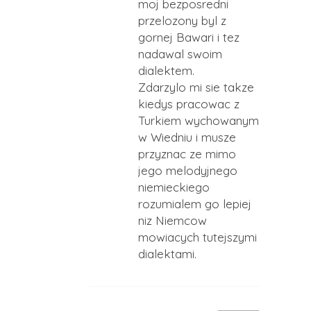
moj bezposredni
przelozony byl z
gornej Bawari i tez
nadawal swoim
dialektem.
Zdarzylo mi sie takze
kiedys pracowac z
Turkiem wychowanym
w Wiedniu i musze
przyznac ze mimo
jego melodyjnego
niemieckiego
rozumialem go lepiej
niz Niemcow
mowiacych tutejszymi
dialektami.