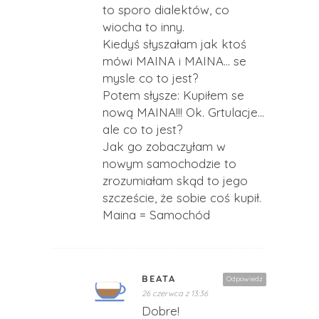
to sporo dialektów, co
wiocha to inny.
Kiedyś słyszałam jak ktoś
mówi MAINA i MAINA… se
mysle co to jest?
Potem słysze: Kupiłem se
nową MAINA!!! Ok. Grtulacje…
ale co to jest?
Jak go zobaczyłam w
nowym samochodzie to
zrozumiałam skąd to jego
szczeście, że sobie coś kupił.
Maina = Samochód
BEATA
Odpowiedz
26 czerwca z 13:36
Dobre!