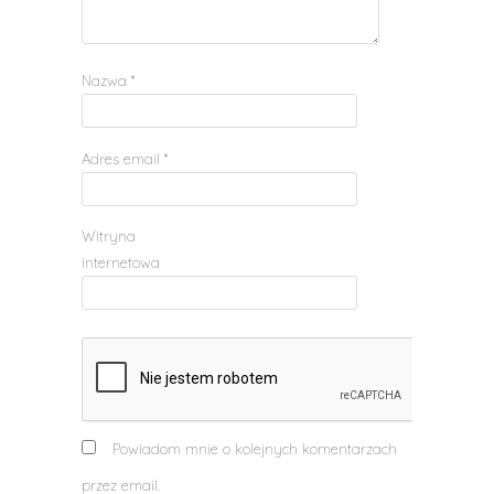
Nazwa
*
Adres email
*
Witryna
internetowa
Powiadom mnie o kolejnych komentarzach
przez email.