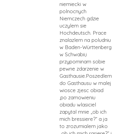
niemiecki w
polnocnych
Niemczech gdzie
uczylem sie
Hochdeutsch. Prace
znalazlem na poludniu
w Baden-Württenberg
w Schwabii,i
przypominam sobie
pewne zdarzenie w
Gasthausie.Poszedlem
do Gasthausu w malej
wiosce zjesc obiad
,po zamowieniu
obiadu wlasiciel
zapytal mnie „ob ich
mich bressiere?” a ja
to zrozumialem jako
„ob ich mich rasiere?” i