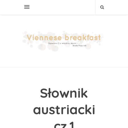
Słownik
austriacki
cz.1