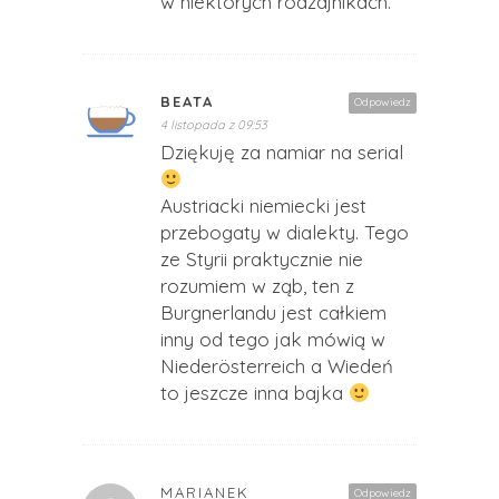
w niektórych rodzajnikach.
BEATA
Odpowiedz
4 listopada z 09:53
Dziękuję za namiar na serial
Austriacki niemiecki jest
przebogaty w dialekty. Tego
ze Styrii praktycznie nie
rozumiem w ząb, ten z
Burgnerlandu jest całkiem
inny od tego jak mówią w
Niederösterreich a Wiedeń
to jeszcze inna bajka
MARIANEK
Odpowiedz