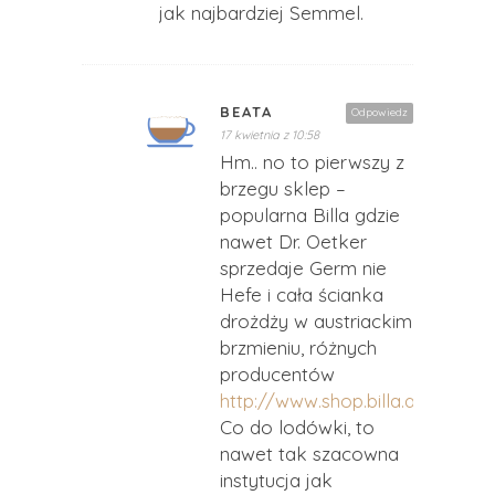
jak najbardziej Semmel.
BEATA
Odpowiedz
17 kwietnia z 10:58
Hm.. no to pierwszy z
brzegu sklep –
popularna Billa gdzie
nawet Dr. Oetker
sprzedaje Germ nie
Hefe i cała ścianka
drożdży w austriackim
brzmieniu, różnych
producentów
http://www.shop.billa.at/germ
Co do lodówki, to
nawet tak szacowna
instytucja jak