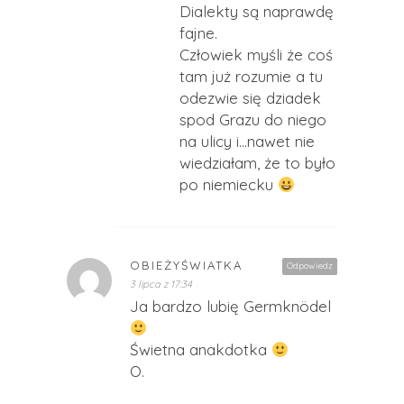
Dialekty są naprawdę
fajne.
Człowiek myśli że coś
tam już rozumie a tu
odezwie się dziadek
spod Grazu do niego
na ulicy i…nawet nie
wiedziałam, że to było
po niemiecku
OBIEŻYŚWIATKA
Odpowiedz
3 lipca z 17:34
Ja bardzo lubię Germknödel
Świetna anakdotka
O.