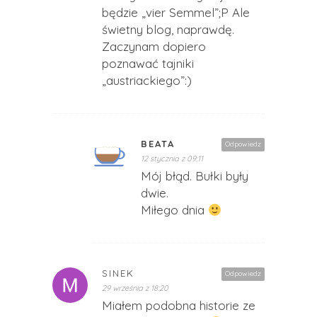
będzie „vier Semmel”;P Ale
świetny blog, naprawdę.
Zaczynam dopiero
poznawać tajniki
„austriackiego”:)
BEATA
Odpowiedz
12 stycznia z 09:11
Mój błąd. Bułki były
dwie.
Miłego dnia
SINEK
Odpowiedz
29 września z 18:20
Miałem podobna historie ze