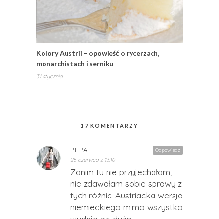
Kolory Austrii – opowieść o rycerzach,
monarchistach i serniku
31 stycznia
17 KOMENTARZY
PEPA
Odpowiedz
25 czerwca z 13:10
Zanim tu nie przyjechałam,
nie zdawałam sobie sprawy z
tych różnic. Austriacka wersja
niemieckiego mimo wszystko
wydaje się dużo