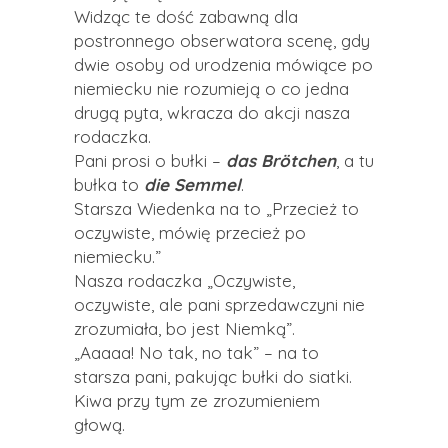
Widząc te dość zabawną dla
postronnego obserwatora scenę, gdy
dwie osoby od urodzenia mówiące po
niemiecku nie rozumieją o co jedna
drugą pyta, wkracza do akcji nasza
rodaczka.
Pani prosi o bułki –
das Brötchen
, a tu
bułka to
die Semmel
.
Starsza Wiedenka na to „Przecież to
oczywiste, mówię przecież po
niemiecku.”
Nasza rodaczka „Oczywiste,
oczywiste, ale pani sprzedawczyni nie
zrozumiała, bo jest Niemką”.
„Aaaaa! No tak, no tak” – na to
starsza pani, pakując bułki do siatki.
Kiwa przy tym ze zrozumieniem
głową.