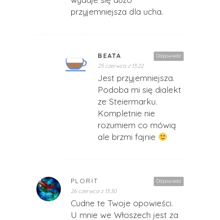
przyjemniejsza dla ucha.
BEATA
Odpowiedz
25 czerwca z 13:22
Jest przyjemniejsza.
Podoba mi się dialekt
ze Steiermarku.
Kompletnie nie
rozumiem co mówią
ale brzmi fajnie
PLORIT
Odpowiedz
26 czerwca z 13:30
Cudne te Twoje opowieści.
U mnie we Włoszech jest za