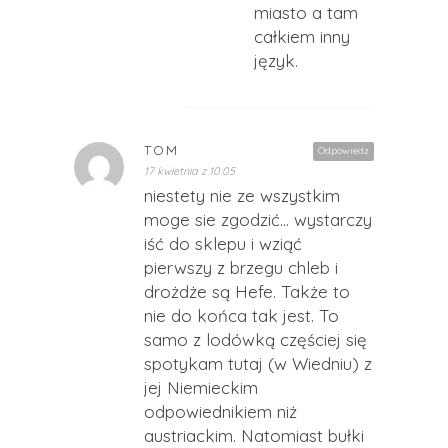
miasto a tam
całkiem inny
język.
TOM
Odpowiedz
17 kwietnia z 10:05
niestety nie ze wszystkim
moge sie zgodzić… wystarczy
iść do sklepu i wziąć
pierwszy z brzegu chleb i
drożdże są Hefe. Także to
nie do końca tak jest. To
samo z lodówką częściej się
spotykam tutaj (w Wiedniu) z
jej Niemieckim
odpowiednikiem niż
austriackim. Natomiast bułki