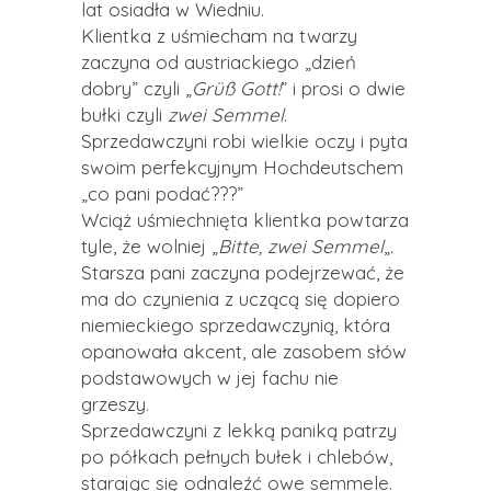
lat osiadła w Wiedniu.
Klientka z uśmiecham na twarzy
zaczyna od austriackiego „dzień
dobry” czyli „
Grüß Gott!
” i prosi o dwie
bułki czyli
zwei Semmel
.
Sprzedawczyni robi wielkie oczy i pyta
swoim perfekcyjnym Hochdeutschem
„co pani podać???”
Wciąż uśmiechnięta klientka powtarza
tyle, że wolniej „
Bitte, zwei Semmel
„.
Starsza pani zaczyna podejrzewać, że
ma do czynienia z uczącą się dopiero
niemieckiego sprzedawczynią, która
opanowała akcent, ale zasobem słów
podstawowych w jej fachu nie
grzeszy.
Sprzedawczyni z lekką paniką patrzy
po półkach pełnych bułek i chlebów,
starając się odnaleźć owe semmele.