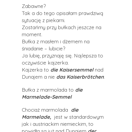
Zabawne?
Tak a do tego opisałam prawdziwą
sytuację z piekarni.
Zostańmy przy bułkach jeszcze na
moment.
Bułka z masłem i dżemem na
śniadanie – lubicie?
Ja lubię, przyznaję się. Najlepsza to
oczywiście kajzerka.
Kajzerka to
die Kaisersemmel
nad
Dunajem a nie
das Kaiserbrötchen
.
Bułka z marmolada to
d
ie
Marmelade-Semmel
Chociaż marmolada
die
Marmelade,
jest w standardowym
jak i austriackim niemieckim, to
powidła są już nad Dunajem
der