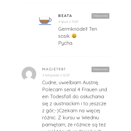
BEATA
Odpowiedz
4 lipca z 11:02
Germknödel! Ten
sosik
Pycha.
MAGIE1981
Odpowiedz
3 listopada z 12:25
Cudne, uwielbiam Austrię.
Polecam serial 4 Frauen und
ein Todesfall do osłuchania
się z austriackim i to jeszcze
z gór;-)Czekam na więcej
różnic. Z kursu w Wiedniu
pamiętam, że różnice są też