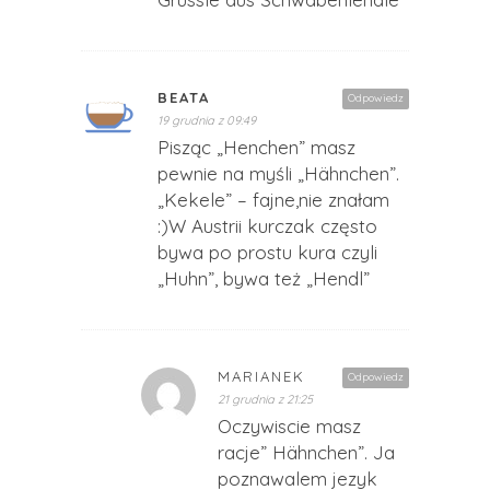
BEATA
Odpowiedz
19 grudnia z 09:49
Pisząc „Henchen” masz
pewnie na myśli „Hähnchen”.
„Kekele” – fajne,nie znałam
:)W Austrii kurczak często
bywa po prostu kura czyli
„Huhn”, bywa też „Hendl”
MARIANEK
Odpowiedz
21 grudnia z 21:25
Oczywiscie masz
racje” Hähnchen”. Ja
poznawalem jezyk