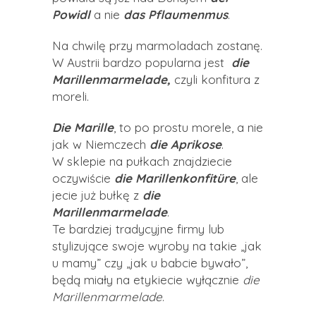
Powidl
a nie
das Pflaumenmus
.
Na chwilę przy marmoladach zostanę.
W Austrii bardzo popularna jest
die
Marillenmarmelade,
czyli konfitura z
moreli.
D
ie Marille
, to po prostu morele, a nie
jak w Niemczech
die Aprikose
.
W sklepie na pułkach znajdziecie
oczywiście
die
Marillenkonfitüre
, ale
jecie już bułkę z
die
Marillenmarmelade
.
Te bardziej tradycyjne firmy lub
stylizujące swoje wyroby na takie „jak
u mamy” czy „jak u babcie bywało”,
będą miały na etykiecie wyłącznie
die
Marillenmarmelade
.