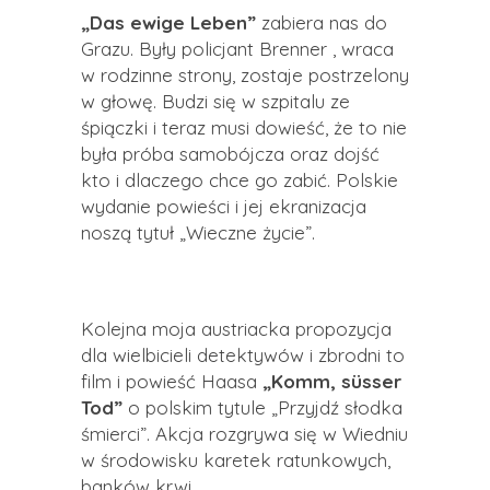
„Das ewige Leben”
zabiera nas do
Grazu. Były policjant Brenner , wraca
w rodzinne strony, zostaje postrzelony
w głowę. Budzi się w szpitalu ze
śpiączki i teraz musi dowieść, że to nie
była próba samobójcza oraz dojść
kto i dlaczego chce go zabić. Polskie
wydanie powieści i jej ekranizacja
noszą tytuł „Wieczne życie”.
Kolejna moja austriacka propozycja
dla wielbicieli detektywów i zbrodni to
film i powieść Haasa
„Komm, süsser
Tod”
o polskim tytule „Przyjdź słodka
śmierci”. Akcja rozgrywa się w Wiedniu
w środowisku karetek ratunkowych,
banków krwi.