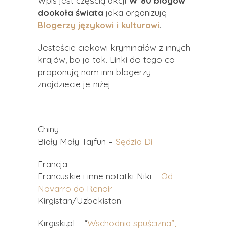
Wpis jest częścią akcji
W 80 blogów
dookoła świata
jaka organizują
Blogerzy językowi i kulturowi
.
Jesteście ciekawi kryminałów z innych
krajów, bo ja tak. Linki do tego co
proponują nam inni blogerzy
znajdziecie je niżej
Chiny
Biały Mały Tajfun –
Sędzia Di
Francja
Francuskie i inne notatki Niki –
Od
Navarro do Renoir
Kirgistan/Uzbekistan
Kirgiski.pl – “
Wschodnia spuścizna”,