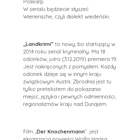
Polikarp.
W serialu będziecie słyszeć
Wienerische, czyli dialekt wiedeński.
„
Landkrimi
”
to nowy, bo startujący w
2014 roku serial kryminalny. Ma 18
odcinków, jutro (3.12.2019) premiera 19.
Jest nakręconych z pomysłem. Każdy
odcinek dzieje się w innym kraju
związkowym Austrii. Zbrodnia jest tu
tylko pretekstem do pokazania
miejsc, języka i pewnych odmienności,
regionalizmów kraju nad Dunajem.
Film „
Der
Knochenmann
” jest
ekranizacją powieści Wolfa
Haasa
,