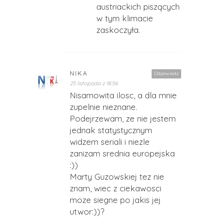
austriackich piszących
w tym klimacie
zaskoczyła.
NIKA
Odpowiedz
25 listopada z 18:56
Nisamowita ilosc, a dla mnie
zupelnie nieznane.
Podejrzewam, ze nie jestem
jednak statystycznym
widzem seriali i niezle
zanizam srednia europejska
:))
Marty Guzowskiej tez nie
znam, wiec z ciekawosci
moze siegne po jakis jej
utwor:))?