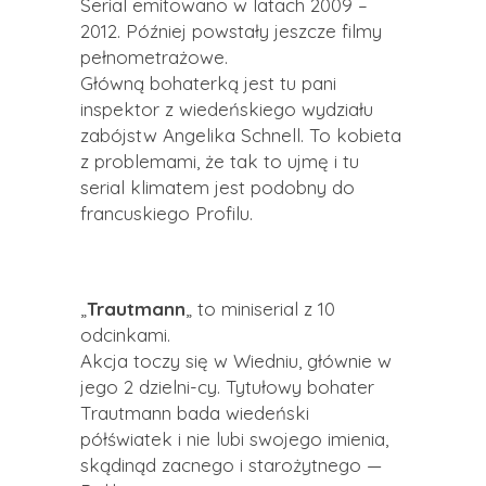
Serial emitowano w latach 2009 –
2012. Później powstały jeszcze filmy
pełnometrażowe.
Główną bohaterką jest tu pani
inspektor z wiedeńskiego wydziału
zabójstw Angelika
Schnell
. To kobieta
z problemami, że tak to ujmę i tu
serial klimatem jest podobny do
francuskiego Profilu.
„
Trautmann
„
to miniserial z 10
odcinkami.
Akcja toczy się w Wiedniu, głównie w
jego 2
dzielni-cy
. Tytułowy bohater
Trautmann
bada wiedeński
półświatek i nie lubi swojego imienia,
skądinąd zacnego i starożytnego —