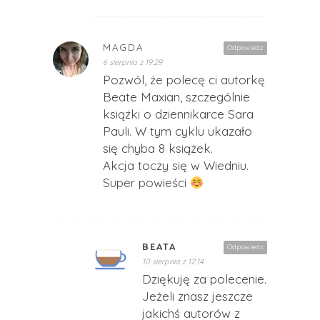
MAGDA
Odpowiedz
6 sierpnia z 19:29
Pozwól, że polecę ci autorkę
Beate Maxian, szczególnie
książki o dziennikarce Sara
Pauli. W tym cyklu ukazało
się chyba 8 książek.
Akcja toczy się w Wiedniu.
Super powieści
BEATA
Odpowiedz
10 sierpnia z 12:14
Dziękuję za polecenie.
Jeżeli znasz jeszcze
jakichś autorów z