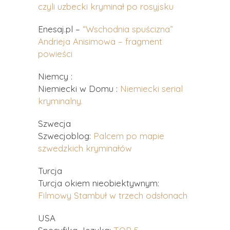
czyli uzbecki kryminał po rosyjsku
Enesaj.pl –
“Wschodnia spuścizna”
Andrieja Anisimowa – fragment
powieści
Niemcy :
Niemiecki w Domu :
Niemiecki serial
kryminalny.
Szwecja
Szwecjoblog:
Palcem po mapie
szwedzkich kryminałów
Turcja
Turcja okiem nieobiektywnym:
Filmowy Stambuł w trzech odsłonach
USA