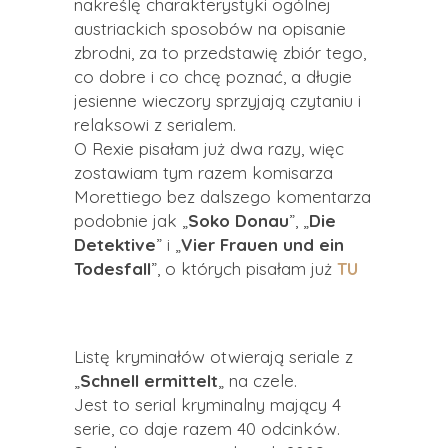
nakreślę charakterystyki ogólnej
austriackich sposobów na opisanie
zbrodni, za to przedstawię zbiór tego,
co dobre i co chcę poznać, a długie
jesienne wieczory sprzyjają czytaniu i
relaksowi z serialem.
O
Rexie
pisałam już dwa razy, więc
zostawiam tym razem komisarza
Morettiego
bez dalszego komentarza
podobnie jak „
Soko
Donau
”, „
Die
Detektive
” i „
Vier
Frauen
und
ein
Todesfall
”, o których pisałam
już
TU
Listę kryminałów otwierają seriale z
„
Schnell
ermittelt
„
na czele.
Jest to serial kryminalny mający 4
serie, co daje razem 40 odcinków.