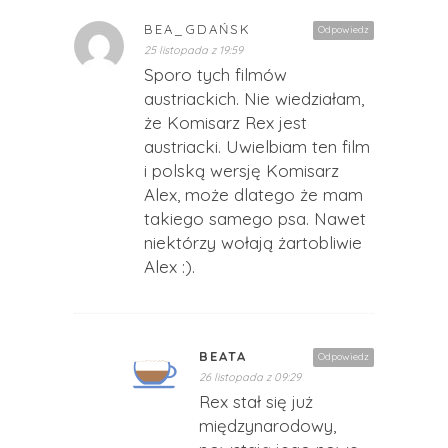
BEA_GDAŃSK
Odpowiedz
25 listopada z 19:59
Sporo tych filmów
austriackich. Nie wiedziałam,
że Komisarz Rex jest
austriacki. Uwielbiam ten film
i polską wersję Komisarz
Alex, może dlatego że mam
takiego samego psa. Nawet
niektórzy wołają żartobliwie
Alex :).
BEATA
Odpowiedz
26 listopada z 09:29
Rex stał się już
międzynarodowy,