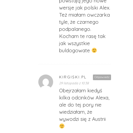
powstają jego nowe
wersje jak polski Alex.
Też miałam owczarka
tyle, że czarnego
podpalanego.
Kocham te rasę tak
jak wszystkie
buldogowate
KIRGISKI.PL
Odpowiedz
29 listopada z 10:38
Obejrzałam kiedyś
kilka odcinków Alexa,
ale do tej pory nie
wiedziałam, że
wywodzi się z Austrii