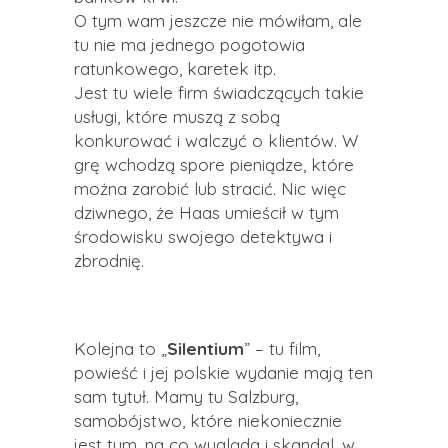
O tym wam jeszcze nie mówiłam, ale
tu nie ma jednego pogotowia
ratunkowego, karetek itp.
Jest tu wiele firm świadczących takie
usługi, które muszą z sobą
konkurować i walczyć o klientów. W
grę wchodzą spore pieniądze, które
można zarobić lub stracić. Nic więc
dziwnego, że Haas umieścił w tym
środowisku swojego detektywa i
zbrodnię.
Kolejna to
„
Silentium
”
– tu film,
powieść i jej polskie wydanie mają ten
sam tytuł. Mamy tu Salzburg,
samobójstwo, które niekoniecznie
jest tym, na co wygląda i
skandal, w