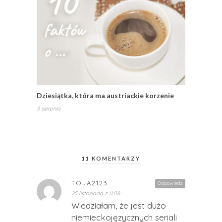
Dziesiątka, która ma austriackie korzenie
3 sierpnia
11 KOMENTARZY
TOJA2123
Odpowiedz
25 listopada z 11:08
Wiedziałam, że jest dużo
niemieckojęzycznych seriali