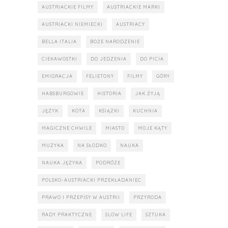
AUSTRIACKIE FILMY
AUSTRIACKIE MARKI
AUSTRIACKI NIEMIECKI
AUSTRIACY
BELLA ITALIA
BOŻE NARODZENIE
CIEKAWOSTKI
DO JEDZENIA
DO PICIA
EMIGRACJA
FELIETONY
FILMY
GÓRY
HABSBURGOWIE
HISTORIA
JAK ŻYJĄ
JĘZYK
KOTA
KSIĄŻKI
KUCHNIA
MAGICZNE CHWILE
MIASTO
MOJE KĄTY
MUZYKA
NA SŁODKO
NAUKA
NAUKA JĘZYKA
PODRÓŻE
POLSKO-AUSTRIACKI PRZEKŁADANIEC
PRAWO I PRZEPISY W AUSTRII
PRZYRODA
RADY PRAKTYCZNE
SLOW LIFE
SZTUKA