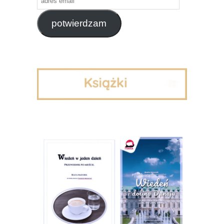
email
potwierdzam