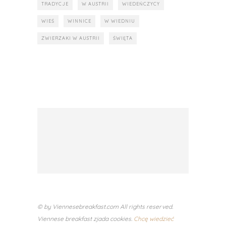
TRADYCJE
W AUSTRII
WIEDEŃCZYCY
WIEŚ
WINNICE
W WIEDNIU
ZWIERZAKI W AUSTRII
ŚWIĘTA
© by Viennesebreakfast.com All rights reserved.
Viennese breakfast zjada cookies.
Chcę wiedzieć