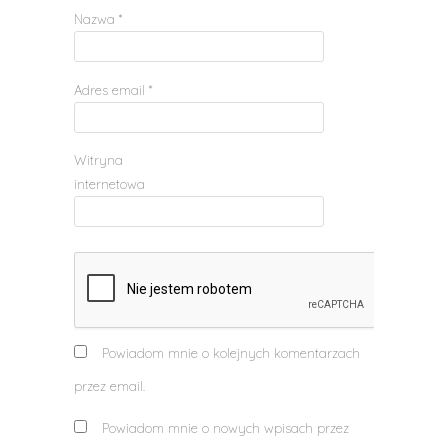
Nazwa
*
Adres email
*
Witryna
internetowa
Powiadom mnie o kolejnych komentarzach
przez email.
Powiadom mnie o nowych wpisach przez