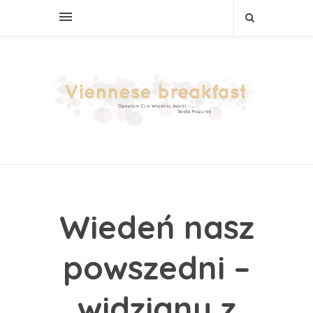
Wiedeń nasz
powszedni –
widziany z