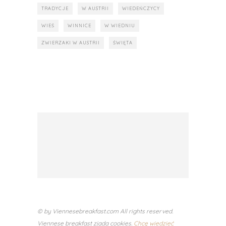
TRADYCJE
W AUSTRII
WIEDEŃCZYCY
WIEŚ
WINNICE
W WIEDNIU
ZWIERZAKI W AUSTRII
ŚWIĘTA
© by Viennesebreakfast.com All rights reserved.
Viennese breakfast zjada cookies.
Chcę wiedzieć