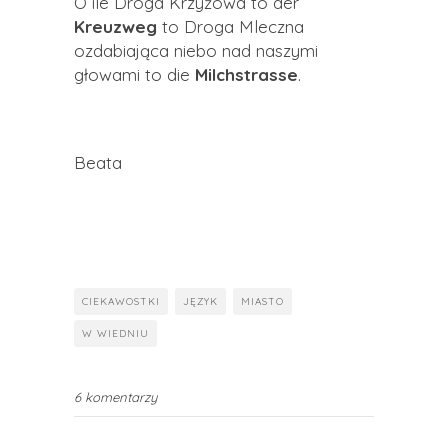
O ile Droga Krzyżowa to der
Kreuzweg
to Droga Mleczna
ozdabiająca niebo nad naszymi
głowami to die
Milchstrasse
.
Beata
CIEKAWOSTKI
JĘZYK
MIASTO
W WIEDNIU
6 komentarzy