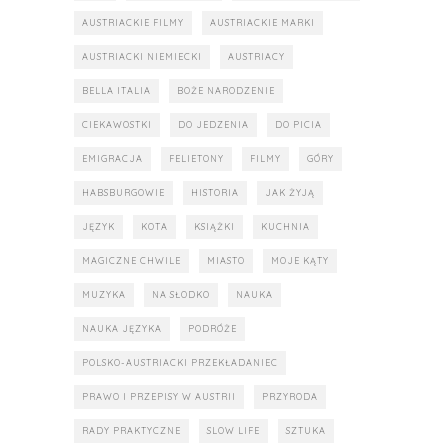
AUSTRIACKIE FILMY
AUSTRIACKIE MARKI
AUSTRIACKI NIEMIECKI
AUSTRIACY
BELLA ITALIA
BOŻE NARODZENIE
CIEKAWOSTKI
DO JEDZENIA
DO PICIA
EMIGRACJA
FELIETONY
FILMY
GÓRY
HABSBURGOWIE
HISTORIA
JAK ŻYJĄ
JĘZYK
KOTA
KSIĄŻKI
KUCHNIA
MAGICZNE CHWILE
MIASTO
MOJE KĄTY
MUZYKA
NA SŁODKO
NAUKA
NAUKA JĘZYKA
PODRÓŻE
POLSKO-AUSTRIACKI PRZEKŁADANIEC
PRAWO I PRZEPISY W AUSTRII
PRZYRODA
RADY PRAKTYCZNE
SLOW LIFE
SZTUKA