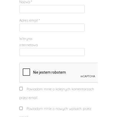
Nazwa
*
Adres email
*
Witryna
internetowa
Powiadom mnie o kolejnych komentarzach
przez email.
Powiadom mnie o nowych wpisach przez