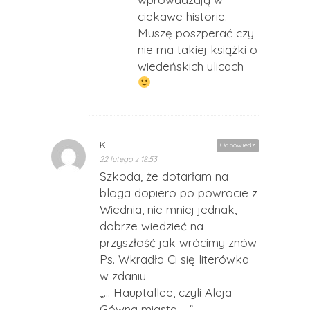
ciekawe historie.
Muszę poszperać czy
nie ma takiej książki o
wiedeńskich ulicach
K
Odpowiedz
22 lutego z 18:53
Szkoda, że dotarłam na
bloga dopiero po powrocie z
Wiednia, nie mniej jednak,
dobrze wiedzieć na
przyszłość jak wrócimy znów
Ps. Wkradła Ci się literówka
w zdaniu
„… Hauptallee, czyli Aleja
Gówna miasta, …”