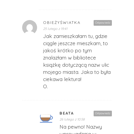
OBIEŻYŚWIATKA
Odpowiedz
25 lutego z 19:41
Jak zamieszkałam tu, gdzie
ciągle jeszcze mieszkam, to
jakoś krótko po tym
znalazłam w bibliotece
książkę dotyczącą nazw ulic
mojego miasta. Jaka to była
ciekawa lektura!
O.
BEATA
Odpowiedz
26 lutego z 10:58
Na pewno! Nazwy
wprowadzają w