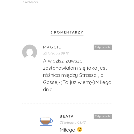
3 września
6 KOMENTARZY
MAGGIE
Odpowiedz
22 lutego z 08:12
A widzisz..zawsze
zastanawiałam się jaka jest
różnica między Strasse , a
Gasse;-)To już wiem;-)MIlego
dnia
BEATA
Odpowiedz
22 lutego z 08:42
Miłego