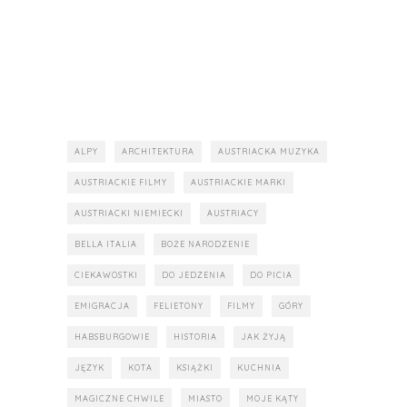
ALPY
ARCHITEKTURA
AUSTRIACKA MUZYKA
AUSTRIACKIE FILMY
AUSTRIACKIE MARKI
AUSTRIACKI NIEMIECKI
AUSTRIACY
BELLA ITALIA
BOŻE NARODZENIE
CIEKAWOSTKI
DO JEDZENIA
DO PICIA
EMIGRACJA
FELIETONY
FILMY
GÓRY
HABSBURGOWIE
HISTORIA
JAK ŻYJĄ
JĘZYK
KOTA
KSIĄŻKI
KUCHNIA
MAGICZNE CHWILE
MIASTO
MOJE KĄTY