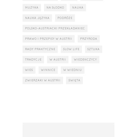
MUZYKA
NA SŁODKO
NAUKA
NAUKA JĘZYKA
PODRÓŻE
POLSKO-AUSTRIACKI PRZEKŁADANIEC
PRAWO I PRZEPISY W AUSTRII
PRZYRODA
RADY PRAKTYCZNE
SLOW LIFE
SZTUKA
TRADYCJE
W AUSTRII
WIEDEŃCZYCY
WIEŚ
WINNICE
W WIEDNIU
ZWIERZAKI W AUSTRII
ŚWIĘTA