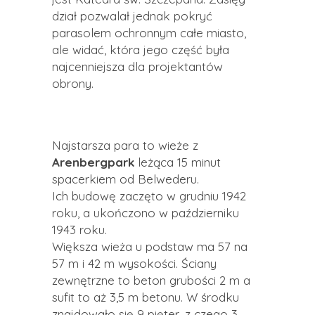
dział pozwalał jednak pokryć
parasolem ochronnym całe miasto,
ale widać, która jego część była
najcenniejsza dla projektantów
obrony.
Najstarsza para to wieże z
Arenbergpark
leżąca 15 minut
spacerkiem od Belwederu.
Ich budowę zaczęto w grudniu 1942
roku, a ukończono w październiku
1943 roku.
Większa wieża u podstaw ma 57 na
57 m i 42 m wysokości. Ściany
zewnętrzne to beton grubości 2 m a
sufit to aż 3,5 m betonu. W środku
znajdowało się 9 pięter, z czego 3