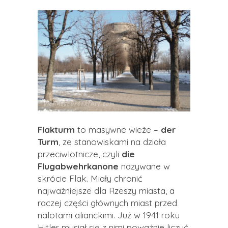
Flakturm
to masywne wieże –
der
Turm
, ze stanowiskami na działa
przeciwlotnicze, czyli
die
Flugabwehrkanone
nazywane w
skrócie Flak. Miały chronić
najważniejsze dla Rzeszy miasta, a
raczej części głównych miast przed
nalotami alianckimi. Już w 1941 roku
Hitler musiał się z nimi poważnie liczyć