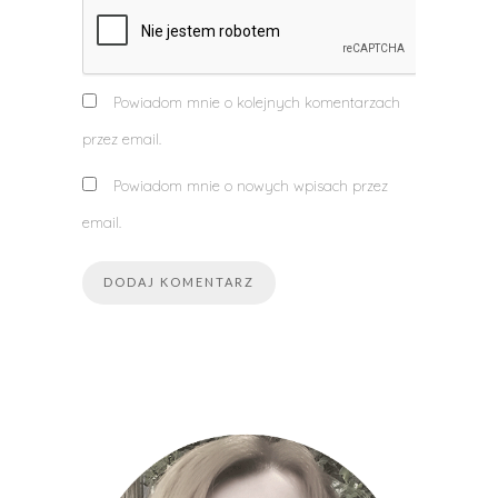
Powiadom mnie o kolejnych komentarzach
przez email.
Powiadom mnie o nowych wpisach przez
email.