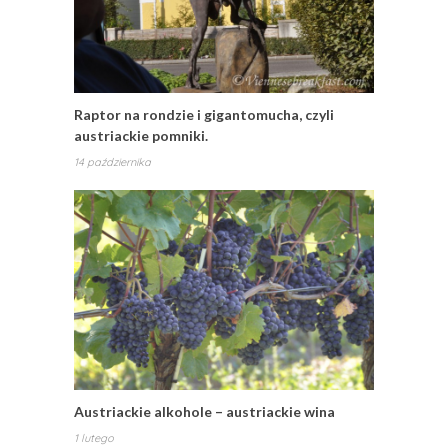
Raptor na rondzie i gigantomucha, czyli
austriackie pomniki.
14 października
Austriackie alkohole – austriackie wina
1 lutego