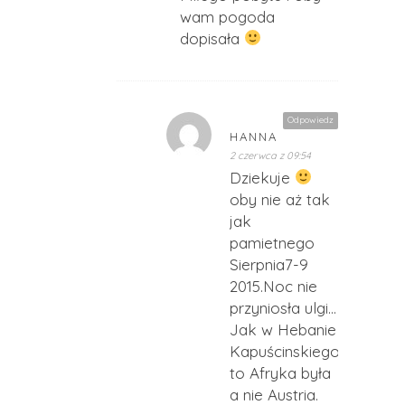
wam pogoda
dopisała
Odpowiedz
HANNA
2 czerwca z 09:54
Dziekuje
oby nie aż tak
jak
pamietnego
Sierpnia7-9
2015.Noc nie
przyniosła ulgi…
Jak w Hebanie
Kapuścinskiego.Toż
to Afryka była
a nie Austria.