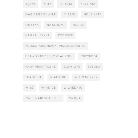
JĘZYK
KOTA
KSIĄŻKI
KUCHNIA
MAGICZNE CHWILE
MIASTO
MOJE KĄTY
MUZYKA
NA SŁODKO
NAUKA
NAUKA JĘZYKA
PODRÓŻE
POLSKO-AUSTRIACKI PRZEKŁADANIEC
PRAWO I PRZEPISY W AUSTRII
PRZYRODA
RADY PRAKTYCZNE
SLOW LIFE
SZTUKA
TRADYCJE
W AUSTRII
WIEDEŃCZYCY
WIEŚ
WINNICE
W WIEDNIU
ZWIERZAKI W AUSTRII
ŚWIĘTA