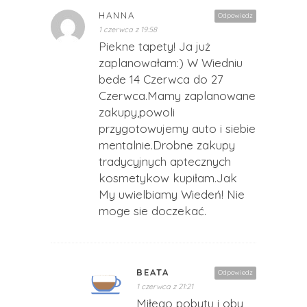
HANNA
Odpowiedz
1 czerwca z 19:58
Piekne tapety! Ja już
zaplanowałam:) W Wiedniu
bede 14 Czerwca do 27
Czerwca.Mamy zaplanowane
zakupy,powoli
przygotowujemy auto i siebie
mentalnie.Drobne zakupy
tradycyjnych aptecznych
kosmetykow kupiłam.Jak
My uwielbiamy Wiedeń! Nie
moge sie doczekać.
BEATA
Odpowiedz
1 czerwca z 21:21
Miłego pobytu i oby