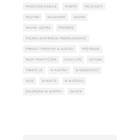
MAGICZNE CHWILE
MIASTO
MOJE KĄTY
MUZYKA
NA SŁODKO
NAUKA
NAUKA JĘZYKA
PODRÓŻE
POLSKO-AUSTRIACKI PRZEKŁADANIEC
PRAWO I PRZEPISY W AUSTRII
PRZYRODA
RADY PRAKTYCZNE
SLOW LIFE
SZTUKA
TRADYCJE
W AUSTRII
WIEDEŃCZYCY
WIEŚ
WINNICE
W WIEDNIU
ZWIERZAKI W AUSTRII
ŚWIĘTA