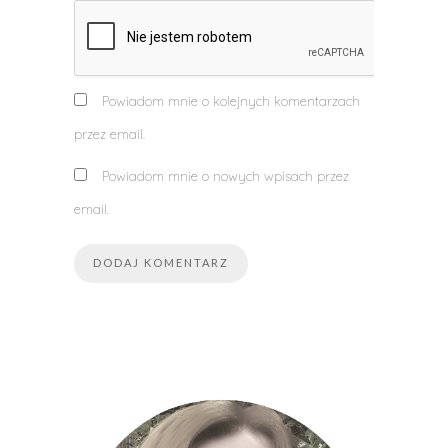
Powiadom mnie o kolejnych komentarzach
przez email.
Powiadom mnie o nowych wpisach przez
email.