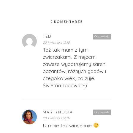
2 KOMENTARZE
TEDI
Odpowiedz
20 kwietnia z 15:10
Też tak mam z tymi
zwierzakami. Z mężem
zawsze wypatrujemy saren,
bażantów, różnych gadów i
czegokolwiek, co żyje.
Świetna zabawa :-).
MARTYNOSIA
Odpowiedz
20 kwietnia z 16:07
U mnie tez wiosennie