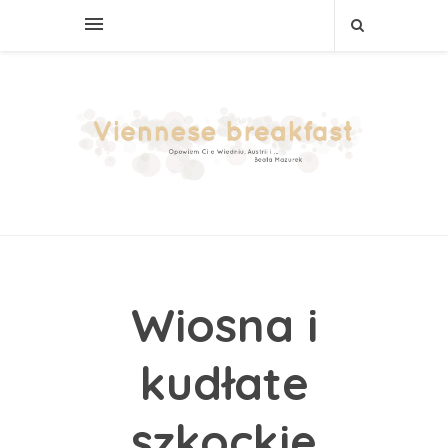
Wiosna i
kudłate
szkockie