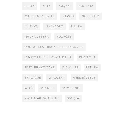
JĘZYK
KOTA
KSIĄŻKI
KUCHNIA
MAGICZNE CHWILE
MIASTO
MOJE KĄTY
MUZYKA
NA SŁODKO
NAUKA
NAUKA JĘZYKA
PODRÓŻE
POLSKO-AUSTRIACKI PRZEKŁADANIEC
PRAWO I PRZEPISY W AUSTRII
PRZYRODA
RADY PRAKTYCZNE
SLOW LIFE
SZTUKA
TRADYCJE
W AUSTRII
WIEDEŃCZYCY
WIEŚ
WINNICE
W WIEDNIU
ZWIERZAKI W AUSTRII
ŚWIĘTA