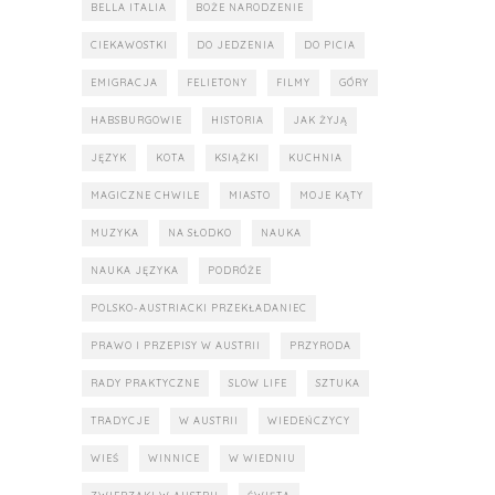
BELLA ITALIA
BOŻE NARODZENIE
CIEKAWOSTKI
DO JEDZENIA
DO PICIA
EMIGRACJA
FELIETONY
FILMY
GÓRY
HABSBURGOWIE
HISTORIA
JAK ŻYJĄ
JĘZYK
KOTA
KSIĄŻKI
KUCHNIA
MAGICZNE CHWILE
MIASTO
MOJE KĄTY
MUZYKA
NA SŁODKO
NAUKA
NAUKA JĘZYKA
PODRÓŻE
POLSKO-AUSTRIACKI PRZEKŁADANIEC
PRAWO I PRZEPISY W AUSTRII
PRZYRODA
RADY PRAKTYCZNE
SLOW LIFE
SZTUKA
TRADYCJE
W AUSTRII
WIEDEŃCZYCY
WIEŚ
WINNICE
W WIEDNIU