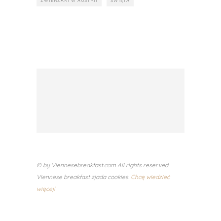
ZWIERZAKI W AUSTRII
ŚWIĘTA
© by Viennesebreakfast.com All rights reserved.
Viennese breakfast zjada cookies.
Chcę wiedzieć
więcej!