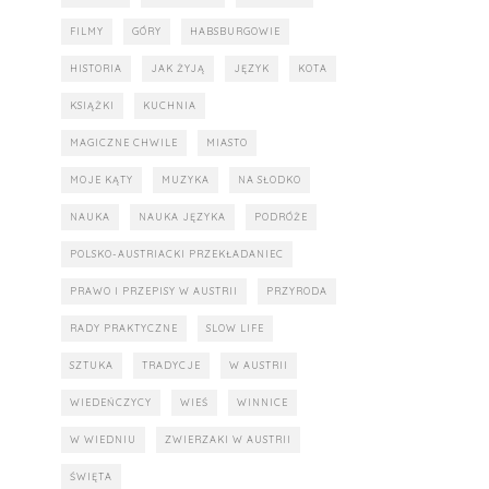
FILMY
GÓRY
HABSBURGOWIE
HISTORIA
JAK ŻYJĄ
JĘZYK
KOTA
KSIĄŻKI
KUCHNIA
MAGICZNE CHWILE
MIASTO
MOJE KĄTY
MUZYKA
NA SŁODKO
NAUKA
NAUKA JĘZYKA
PODRÓŻE
POLSKO-AUSTRIACKI PRZEKŁADANIEC
PRAWO I PRZEPISY W AUSTRII
PRZYRODA
RADY PRAKTYCZNE
SLOW LIFE
SZTUKA
TRADYCJE
W AUSTRII
WIEDEŃCZYCY
WIEŚ
WINNICE
W WIEDNIU
ZWIERZAKI W AUSTRII
ŚWIĘTA