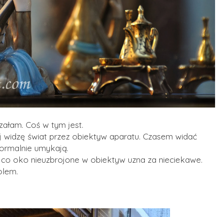
załam. Coś w tym jest.
ej widzę świat przez obiektyw aparatu. Czasem widać
 normalnie umykają.
ś co oko nieuzbrojone w obiektyw uzna za nieciekawe.
olem.