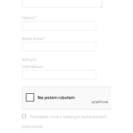
Nazwa
*
Adres email
*
Witryna
internetowa
Powiadom mnie o kolejnych komentarzach
przez email.