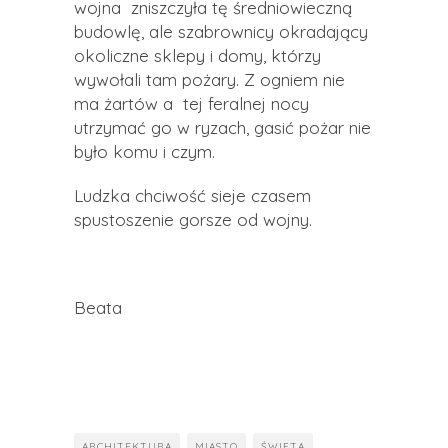
wojna zniszczyła tę średniowieczną
budowlę, ale szabrownicy okradający
okoliczne sklepy i domy, którzy
wywołali tam pożary. Z ogniem nie
ma żartów a tej feralnej nocy
utrzymać go w ryzach, gasić pożar nie
było komu i czym.
Ludzka chciwość sieje czasem
spustoszenie gorsze od wojny.
Beata
ARCHITEKTURA
MIASTO
ŚWIĘTA