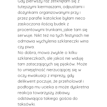
Gdy pierwszy raz zetknęłam się z
tutejszymi kiermaszami, odpustami i
dożynkami organizowanymi przy i
przez parafie katolickie byłam nieco
zaskoczona ilością budek z
procentowymi trunkami, jakie tam się
serwuje. Nikt też na tych festynach nie
odmawia wychylenia szklaneczki wina
czy piwa.
No dobra, mowa zwykle o kilku
szklaneczkach, ale jakoś nie widuję
tam zataczających się pijaków. Może
to umiejętność nierzucającej się w
oczy ewakuacji z imprezy, gdy
delikwent poczuje, że przeholował i
podłoga mu ucieka a może dyskretna
reakcja towarzyszy zabawy
odstawiająca takiego gościa do
taksówki.