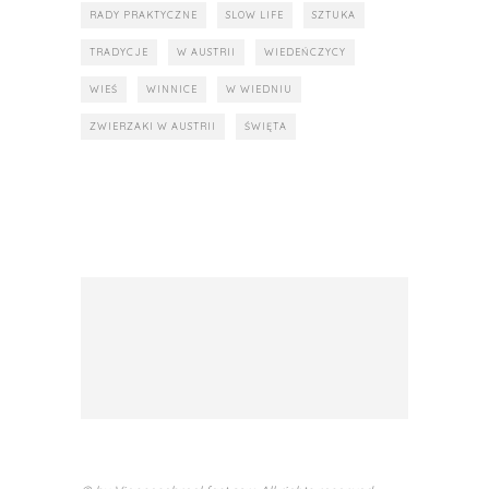
RADY PRAKTYCZNE
SLOW LIFE
SZTUKA
TRADYCJE
W AUSTRII
WIEDEŃCZYCY
WIEŚ
WINNICE
W WIEDNIU
ZWIERZAKI W AUSTRII
ŚWIĘTA