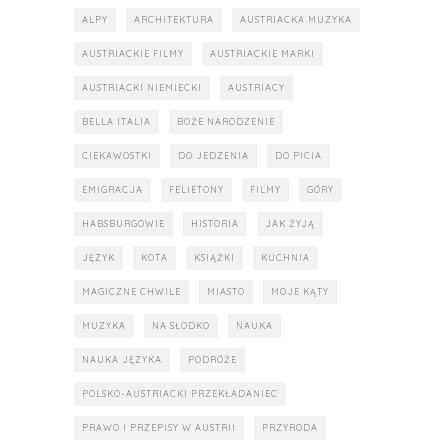
ALPY
ARCHITEKTURA
AUSTRIACKA MUZYKA
AUSTRIACKIE FILMY
AUSTRIACKIE MARKI
AUSTRIACKI NIEMIECKI
AUSTRIACY
BELLA ITALIA
BOŻE NARODZENIE
CIEKAWOSTKI
DO JEDZENIA
DO PICIA
EMIGRACJA
FELIETONY
FILMY
GÓRY
HABSBURGOWIE
HISTORIA
JAK ŻYJĄ
JĘZYK
KOTA
KSIĄŻKI
KUCHNIA
MAGICZNE CHWILE
MIASTO
MOJE KĄTY
MUZYKA
NA SŁODKO
NAUKA
NAUKA JĘZYKA
PODRÓŻE
POLSKO-AUSTRIACKI PRZEKŁADANIEC
PRAWO I PRZEPISY W AUSTRII
PRZYRODA