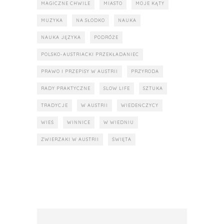
MAGICZNE CHWILE
MIASTO
MOJE KĄTY
MUZYKA
NA SŁODKO
NAUKA
NAUKA JĘZYKA
PODRÓŻE
POLSKO-AUSTRIACKI PRZEKŁADANIEC
PRAWO I PRZEPISY W AUSTRII
PRZYRODA
RADY PRAKTYCZNE
SLOW LIFE
SZTUKA
TRADYCJE
W AUSTRII
WIEDEŃCZYCY
WIEŚ
WINNICE
W WIEDNIU
ZWIERZAKI W AUSTRII
ŚWIĘTA