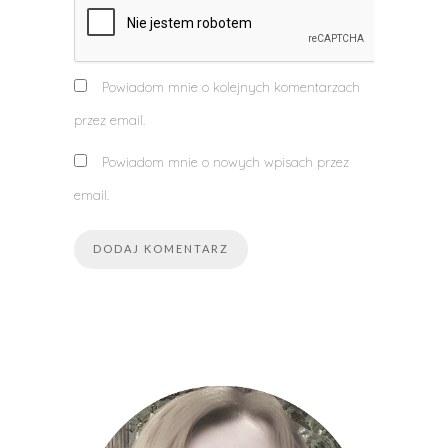
Powiadom mnie o kolejnych komentarzach
przez email.
Powiadom mnie o nowych wpisach przez
email.