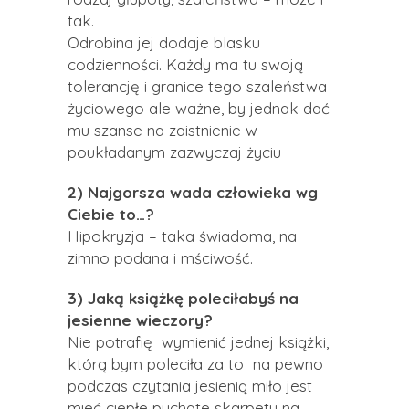
tak.
Odrobina jej dodaje blasku
codzienności. Każdy ma tu swoją
tolerancję i granice tego szaleństwa
życiowego ale ważne, by jednak dać
mu szanse na zaistnienie w
poukładanym zazwyczaj życiu
2) Najgorsza wada człowieka wg
Ciebie to…?
Hipokryzja – taka świadoma, na
zimno podana i mściwość.
3) Jaką książkę poleciłabyś na
jesienne wieczory?
Nie potrafię wymienić jednej książki,
którą bym poleciła za to na pewno
podczas czytania jesienią miło jest
mieć ciepłe puchate skarpety na