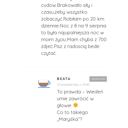
cudow.Brakowało siły i
czasu,żeby wszystko
zobaczyć.Robiłam po 20 km
dziennie.Noc z 8 na 9 sierpnia
to była najupalniejsza noc w
moim życiu.Mam chyba z 700
zdjeć.Pisz z radoscią bede
czytać.
BEATA
Odpowiedz
31 października z 10:40
To prawda – Wiedeń
umie zawrócić w
głowie
Co to takiego
„Maryśka”?