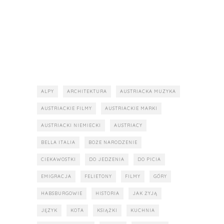
ALPY
ARCHITEKTURA
AUSTRIACKA MUZYKA
AUSTRIACKIE FILMY
AUSTRIACKIE MARKI
AUSTRIACKI NIEMIECKI
AUSTRIACY
BELLA ITALIA
BOŻE NARODZENIE
CIEKAWOSTKI
DO JEDZENIA
DO PICIA
EMIGRACJA
FELIETONY
FILMY
GÓRY
HABSBURGOWIE
HISTORIA
JAK ŻYJĄ
JĘZYK
KOTA
KSIĄŻKI
KUCHNIA