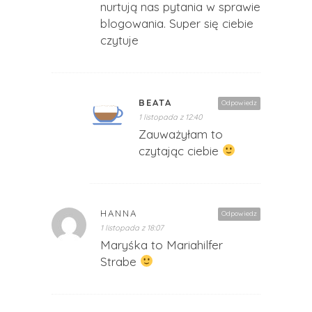
nurtują nas pytania w sprawie
blogowania. Super się ciebie
czytuje
BEATA
Odpowiedz
1 listopada z 12:40
Zauważyłam to
czytając ciebie
HANNA
Odpowiedz
1 listopada z 18:07
Maryśka to Mariahilfer
Strabe