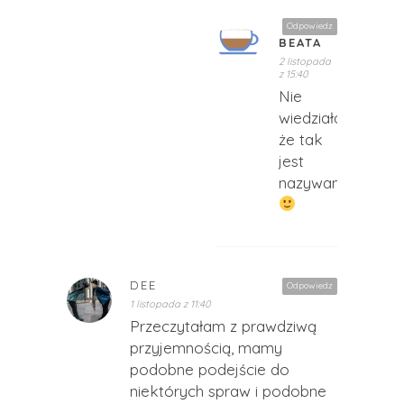
Odpowiedz
BEATA
2 listopada
z 15:40
Nie
wiedziałam,
że tak
jest
nazywana
DEE
Odpowiedz
1 listopada z 11:40
Przeczytałam z prawdziwą
przyjemnością, mamy
podobne podejście do
niektórych spraw i podobne