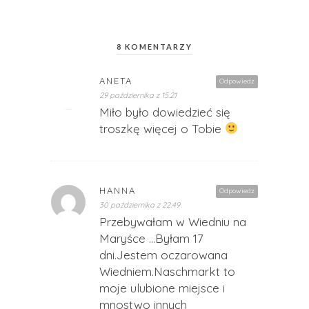
8 KOMENTARZY
ANETA
Odpowiedz
29 października z 15:21
Miło było dowiedzieć się
troszkę więcej o Tobie
HANNA
Odpowiedz
30 października z 22:49
Przebywałam w Wiedniu na
Maryśce …Byłam 17
dni.Jestem oczarowana
Wiedniem.Naschmarkt to
moje ulubione miejsce i
mnostwo innych