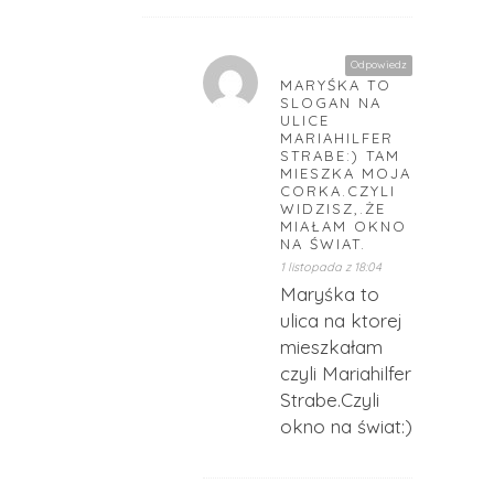
Odpowiedz
MARYŚKA TO
SLOGAN NA
ULICE
MARIAHILFER
STRABE:) TAM
MIESZKA MOJA
CORKA.CZYLI
WIDZISZ,.ŻE
MIAŁAM OKNO
NA ŚWIAT.
1 listopada z 18:04
Maryśka to
ulica na ktorej
mieszkałam
czyli Mariahilfer
Strabe.Czyli
okno na świat:)