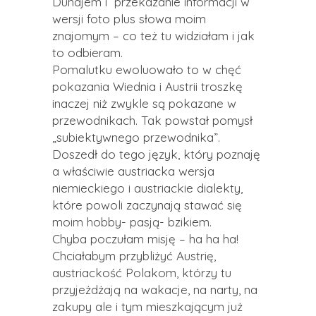
Dunajem i przekazanie informacji w
wersji foto plus słowa moim
znajomym – co też tu widziałam i jak
to odbieram.
Pomalutku ewoluowało to w chęć
pokazania Wiednia i Austrii troszkę
inaczej niż zwykle są pokazane w
przewodnikach. Tak powstał pomysł
„subiektywnego przewodnika”.
Doszedł do tego język, który poznaję
a właściwie austriacka wersja
niemieckiego i austriackie dialekty,
które powoli zaczynają stawać się
moim hobby- pasją- bzikiem.
Chyba poczułam misję – ha ha ha!
Chciałabym przybliżyć Austrię,
austriackość Polakom, którzy tu
przyjeżdżają na wakacje, na narty, na
zakupy ale i tym mieszkającym już