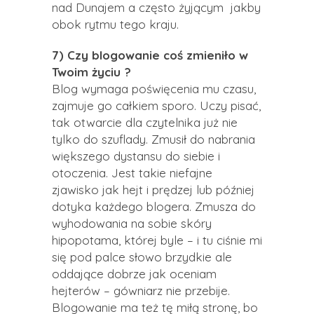
nad Dunajem a często żyjącym jakby
obok rytmu tego kraju.
7) Czy blogowanie coś zmieniło w
Twoim życiu ?
Blog wymaga poświęcenia mu czasu,
zajmuje go całkiem sporo. Uczy pisać,
tak otwarcie dla czytelnika już nie
tylko do szuflady. Zmusił do nabrania
większego dystansu do siebie i
otoczenia. Jest takie niefajne
zjawisko jak hejt i prędzej lub później
dotyka każdego blogera. Zmusza do
wyhodowania na sobie skóry
hipopotama, której byle – i tu ciśnie mi
się pod palce słowo brzydkie ale
oddające dobrze jak oceniam
hejterów – gówniarz nie przebije.
Blogowanie ma też tę miłą stronę, bo