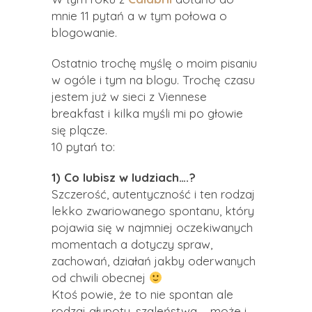
mnie 11 pytań a w tym połowa o
blogowanie.
Ostatnio trochę myślę o moim pisaniu
w ogóle i tym na blogu. Trochę czasu
jestem już w sieci z Viennese
breakfast i kilka myśli mi po głowie
się plącze.
10 pytań to:
1) Co lubisz w ludziach….?
Szczerość, autentyczność i ten rodzaj
lekko zwariowanego spontanu, który
pojawia się w najmniej oczekiwanych
momentach a dotyczy spraw,
zachowań, działań jakby oderwanych
od chwili obecnej
Ktoś powie, że to nie spontan ale
rodzaj głupoty, szaleństwa – może i