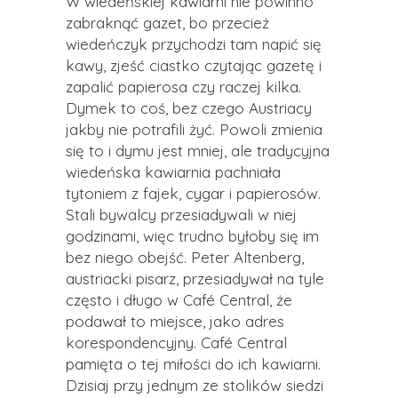
W wiedeńskiej kawiarni nie powinno
zabraknąć gazet, bo przecież
wiedeńczyk przychodzi tam napić się
kawy, zjeść ciastko czytając gazetę i
zapalić papierosa czy raczej kilka.
Dymek to coś, bez czego Austriacy
jakby nie potrafili żyć. Powoli zmienia
się to i dymu jest mniej, ale tradycyjna
wiedeńska kawiarnia pachniała
tytoniem z fajek, cygar i papierosów.
Stali bywalcy przesiadywali w niej
godzinami, więc trudno byłoby się im
bez niego obejść. Peter Altenberg,
austriacki pisarz, przesiadywał na tyle
często i długo w Café Central, że
podawał to miejsce, jako adres
korespondencyjny. Café Central
pamięta o tej miłości do ich kawiarni.
Dzisiaj przy jednym ze stolików siedzi