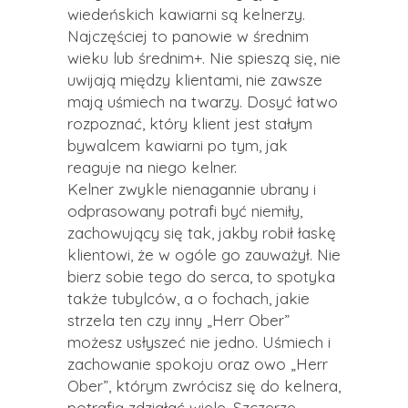
wiedeńskich kawiarni są kelnerzy.
Najczęściej to panowie w średnim
wieku lub średnim+. Nie spieszą się, nie
uwijają między klientami, nie zawsze
mają uśmiech na twarzy. Dosyć łatwo
rozpoznać, który klient jest stałym
bywalcem kawiarni po tym, jak
reaguje na niego kelner.
Kelner zwykle nienagannie ubrany i
odprasowany potrafi być niemiły,
zachowujący się tak, jakby robił łaskę
klientowi, że w ogóle go zauważył. Nie
bierz sobie tego do serca, to spotyka
także tubylców, a o fochach, jakie
strzela ten czy inny „Herr Ober”
możesz usłyszeć nie jedno. Uśmiech i
zachowanie spokoju oraz owo „Herr
Ober”, którym zwrócisz się do kelnera,
potrafią zdziałać wiele. Szczerze