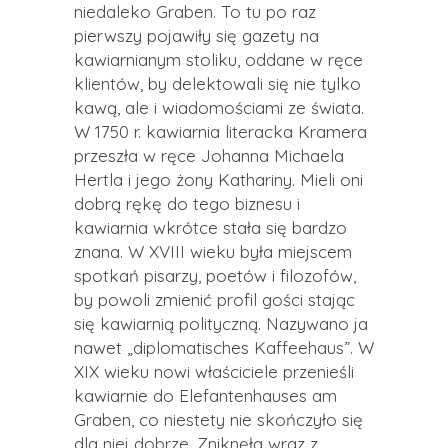
niedaleko Graben. To tu po raz
pierwszy pojawiły się gazety na
kawiarnianym stoliku, oddane w ręce
klientów, by delektowali się nie tylko
kawą, ale i wiadomościami ze świata.
W 1750 r. kawiarnia literacka Kramera
przeszła w ręce Johanna Michaela
Hertla i jego żony Kathariny. Mieli oni
dobrą rękę do tego biznesu i
kawiarnia wkrótce stała się bardzo
znana. W XVIII wieku była miejscem
spotkań pisarzy, poetów i filozofów,
by powoli zmienić profil gości stając
się kawiarnią polityczną. Nazywano ja
nawet „diplomatisches Kaffeehaus”. W
XIX wieku nowi właściciele przenieśli
kawiarnie do Elefantenhauses am
Graben, co niestety nie skończyło się
dla niej dobrze. Zniknęła wraz z