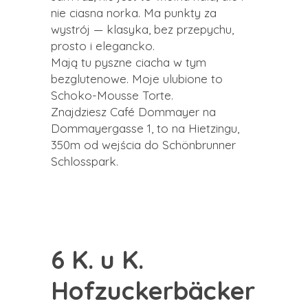
nie ciasna norka. Ma punkty za
wystrój — klasyka, bez przepychu,
prosto i elegancko.
Mają tu pyszne ciacha w tym
bezglutenowe. Moje ulubione to
Schoko-Mousse Torte.
Znajdziesz Café Dommayer na
Dommayergasse 1, to na Hietzingu,
350m od wejścia do Schönbrunner
Schlosspark.
6 K. u K.
Hofzuckerbäcker