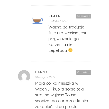
BEATA
Odpowiedz
2 lutego z 10:54
Ważne, że tradycja
żyje i to właśnie jest
przywiązanie go
korzeni a nie
cepeliada
HANNA
Odpowiedz
18 lutego z 22:15
Moja corka mieszka w
Wiedniu i kupiła sobie taki
stroj na wyjscia.To nie
snobizm bo coreczce kupiła
zakopiański po prostu