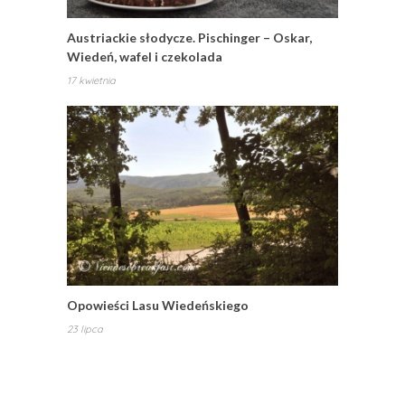
Austriackie słodycze. Pischinger – Oskar,
Wiedeń, wafel i czekolada
17 kwietnia
Opowieści Lasu Wiedeńskiego
23 lipca