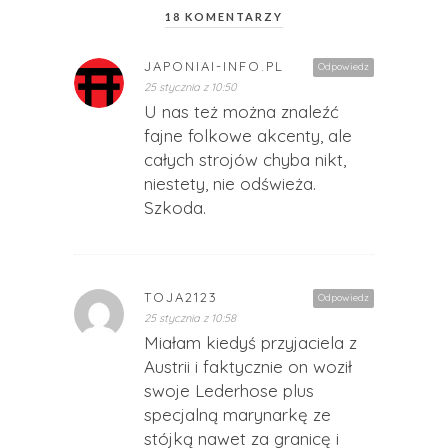
18 KOMENTARZY
JAPONIAI-INFO.PL
Odpowiedz
25 stycznia z 10:50
U nas też można znaleźć
fajne folkowe akcenty, ale
całych strojów chyba nikt,
niestety, nie odświeża.
Szkoda.
TOJA2123
Odpowiedz
25 stycznia z 10:58
Miałam kiedyś przyjaciela z
Austrii i faktycznie on woził
swoje Lederhose plus
specjalną marynarkę ze
stójką nawet za granicę i