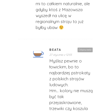
mi to całkiem naturalnie, ale
gdyby ktoś z Mazowsza
wyszedł na ulicę w
regionalnym stroju to już
byłby ubaw
BEATA
Odpowiedz
27 stycznia z 12:55
Myślisz pewnie o
łowickim, bo to
najbardziej pstrokaty
z polskich strojów
ludowych.
Hm… kolory nie muszą
być tak
przejaskrawione,
trzewiki czy koszula