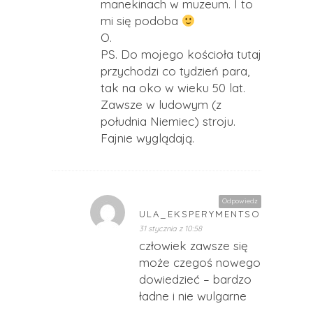
manekinach w muzeum. I to
mi się podoba
O.
PS. Do mojego kościoła tutaj
przychodzi co tydzień para,
tak na oko w wieku 50 lat.
Zawsze w ludowym (z
południa Niemiec) stroju.
Fajnie wyglądają.
Odpowiedz
ULA_EKSPERYMENTSOBOTNI
31 stycznia z 10:58
człowiek zawsze się
może czegoś nowego
dowiedzieć – bardzo
ładne i nie wulgarne