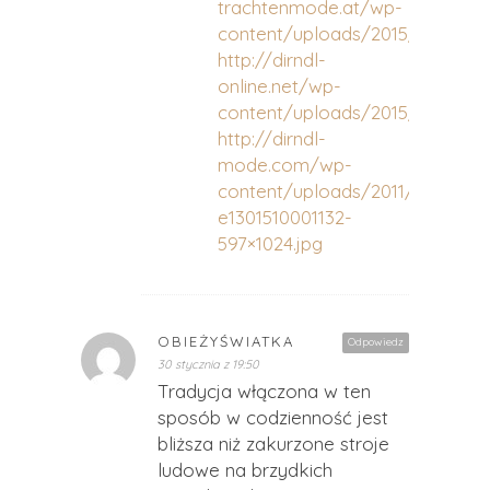
trachtenmode.at/wp-
content/uploads/2015/07/Trac
http://dirndl-
online.net/wp-
content/uploads/2015/03/1049
http://dirndl-
mode.com/wp-
content/uploads/2011/03/G9XJ
e1301510001132-
597×1024.jpg
OBIEŻYŚWIATKA
Odpowiedz
30 stycznia z 19:50
Tradycja włączona w ten
sposób w codzienność jest
bliższa niż zakurzone stroje
ludowe na brzydkich