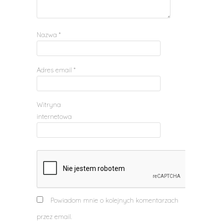
Nazwa
*
Adres email
*
Witryna
internetowa
Powiadom mnie o kolejnych komentarzach
przez email.