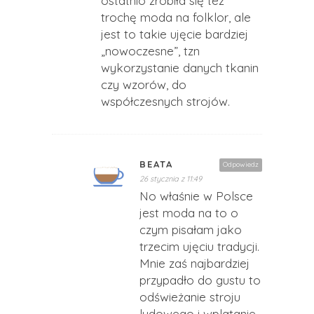
ostatnio zrobiła się też
trochę moda na folklor, ale
jest to takie ujęcie bardziej
„nowoczesne”, tzn
wykorzystanie danych tkanin
czy wzorów, do
współczesnych strojów.
BEATA
Odpowiedz
26 stycznia z 11:49
No właśnie w Polsce
jest moda na to o
czym pisałam jako
trzecim ujęciu tradycji.
Mnie zaś najbardziej
przypadło do gustu to
odświeżanie stroju
ludowego i wplatanie