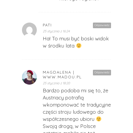
PATI
Odpowiedz
25 stycznia z 16:24
Ha! To musi być boski widok
w środku lata
MAGDALENA |
Odpowiedz
WWW.MADOU.PL
25 stycznia z 18:20
Bardzo podoba mi się to, że
Austriacy potrafią
wkomponować te tradycyjne
części stroju ludowego do
współczesnego ubioru
Swoją drogą, w Polsce