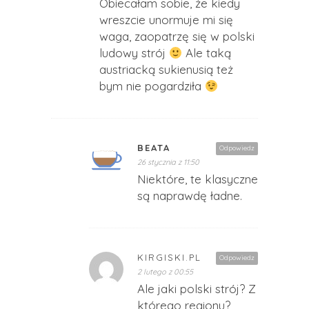
Obiecałam sobie, że kiedy
wreszcie unormuje mi się
waga, zaopatrzę się w polski
ludowy strój
Ale taką
austriacką sukienusią też
bym nie pogardziła
BEATA
Odpowiedz
26 stycznia z 11:50
Niektóre, te klasyczne
są naprawdę ładne.
KIRGISKI.PL
Odpowiedz
2 lutego z 00:55
Ale jaki polski strój? Z
którego regionu?