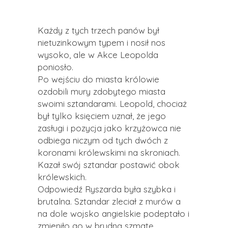
Każdy z tych trzech panów był
nietuzinkowym typem i nosił nos
wysoko, ale w Akce Leopolda
poniosło.
Po wejściu do miasta królowie
ozdobili mury zdobytego miasta
swoimi sztandarami. Leopold, chociaż
był tylko księciem uznał, że jego
zasługi i pozycja jako krzyżowca nie
odbiega niczym od tych dwóch z
koronami królewskimi na skroniach.
Kazał swój sztandar postawić obok
królewskich.
Odpowiedź Ryszarda była szybka i
brutalna. Sztandar zleciał z murów a
na dole wojsko angielskie podeptało i
zmieniło go w brudną szmatę.