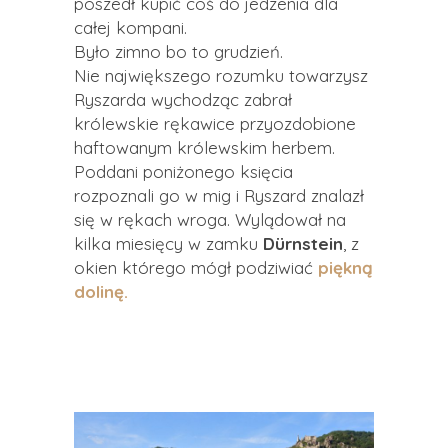
poszedł kupić coś do jedzenia dla
całej kompani.
Było zimno bo to grudzień.
Nie największego rozumku towarzysz
Ryszarda wychodząc zabrał
królewskie rękawice przyozdobione
haftowanym królewskim herbem.
Poddani poniżonego księcia
rozpoznali go w mig i Ryszard znalazł
się w rękach wroga. Wylądował na
kilka miesięcy w zamku
Dürnstein
, z
okien którego mógł podziwiać
piękną
dolinę.