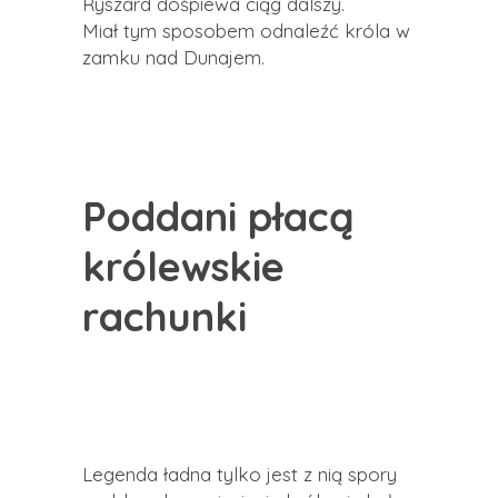
Ryszard dośpiewa ciąg dalszy.
Miał tym sposobem odnaleźć króla w
zamku nad Dunajem.
Poddani płacą
królewskie
rachunki
Legenda ładna tylko jest z nią spory