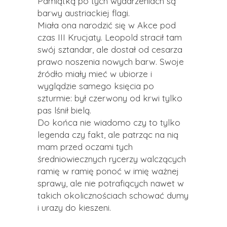
Pamiątką po tych wydarzeniach są
barwy austriackiej flagi.
Miała ona narodzić się w Akce pod
czas III Krucjaty. Leopold stracił tam
swój sztandar, ale dostał od cesarza
prawo noszenia nowych barw. Swoje
źródło miały mieć w ubiorze i
wyglądzie samego księcia po
szturmie: był czerwony od krwi tylko
pas lśnił bielą.
Do końca nie wiadomo czy to tylko
legenda czy fakt, ale patrząc na nią
mam przed oczami tych
średniowiecznych rycerzy walczących
ramię w ramię ponoć w imię ważnej
sprawy, ale nie potrafiących nawet w
takich okolicznościach schować dumy
i urazy do kieszeni.