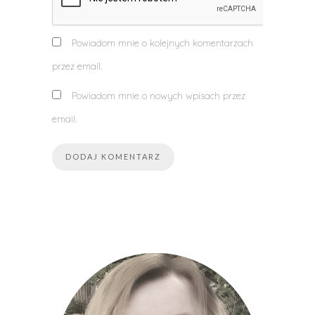
Powiadom mnie o kolejnych komentarzach
przez email.
Powiadom mnie o nowych wpisach przez
email.