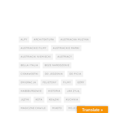
ALPY
ARCHITEKTURA
AUSTRIACKA MUZYKA
AUSTRIACKIE FILMY
AUSTRIACKIE MARKI
AUSTRIACKI NIEMIECKI
AUSTRIACY
BELLA ITALIA
BOŻE NARODZENIE
CIEKAWOSTKI
DO JEDZENIA
DO PICIA
EMIGRACJA
FELIETONY
FILMY
GÓRY
HABSBURGOWIE
HISTORIA
JAK ŻYJĄ
JĘZYK
KOTA
KSIĄŻKI
KUCHNIA
MAGICZNE CHWILE
MIASTO
MOJE KĄTY
Translate »