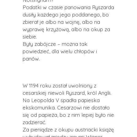
Podatki w czasie panowania Ryszarda
dusiły każdego jego poddanego, bo
zbierał je albo na wojnę, albo na
wyprawę krzyżową, albo na okup za
siebie.
Były zabójcze – można tak
powiedzieć, dla wielu chłopów i
panów.
W 1194 roku został uwolniony z
cesarskiej niewoli Ryszard, król Anglii.
Na Leopolda V spadła papieska
ekskomunika. Cesarzowi nie dostało
się od papieża, bo z nim lepiej było nie
zadzierać.
Za pieniądze z okupu austriacki książę
wybudował między innymi Wiener