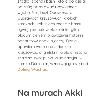
źródło legend i baśni, które do dzisiaj
potrafią oczarować i zawładnąć
wyobraźnią ludzi. Opowieści o
wyprawach krzyżowych, królach,
zamkach i rabusiach znane z baśni
bywają jednak wielokrotnie tylko
bladym cieniem prawdziwej historii i
bohaterów epoki rycerzy. Dzisiaj
opowiem wam o austriackim
krzyżowcu, angielskim królu a historia
znajdzie swój punkt kulminacyjny w
zamku Dürnstein, wznoszącym się nad
Doliną Wachau
.
Na murach Akki