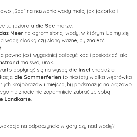
owo „See” na nazwanie wody małej jak jeziorko i
See to jezioro a
die See
morze.
das Meer
na ogrom słonej wody, w którym lubimy się
ad wodę słodką czy słoną ważne, by znaleźć
d
.
a pewno jest wygodniej położyć koc i posiedzieć, ale
instrand
ma swój urok.
warto popłynąć się na wyspę
die Insel
chociaż o
akacje
die Sommerferien
to niestety wielka wędrówka
nych krajobrazów i miejsca, by podsmażyć na brązowo
rego nie znacie nie zapomnijcie zabrać ze sobą
ie Landkarte
.
e wakacje na odpoczynek: w góry czy nad wodę?