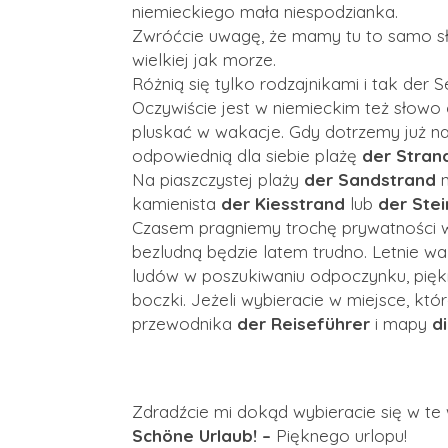
niemieckiego mała niespodzianka.
Zwróćcie uwagę, że mamy tu to samo sł
wielkiej jak morze.
Różnią się tylko rodzajnikami i tak der 
Oczywiście jest w niemieckim też słowo
pluskać w wakacje. Gdy dotrzemy już n
odpowiednią dla siebie plażę
der Stran
Na piaszczystej plaży
der Sandstrand
n
kamienista
der Kiesstrand
lub
der Ste
Czasem pragniemy trochę prywatności 
bezludną będzie latem trudno. Letnie w
ludów w poszukiwaniu odpoczynku, pięk
boczki. Jeżeli wybieracie w miejsce, któ
przewodnika
der Reiseführer
i mapy
d
Zdradźcie mi dokąd wybieracie się w t
Schöne Urlaub! –
Pięknego urlopu!