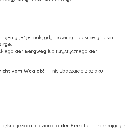
dodajemy „e” jednak, gdy mówimy o paśmie górskim
birge
.
rskiego
der Bergweg
lub turystycznego
der
nicht vom Weg ab!
– nie zbaczajcie z szlaku!
piękne jeziora a jezioro to
der See
i tu dla nieznających