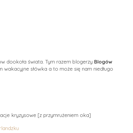
gów dookoła świata. Tym razem blogerzy
Blogów
m wakacyjne słówka a to może się nam niedługo
tuacje kryzysowe [z przymrużeniem oka]
rlandzku