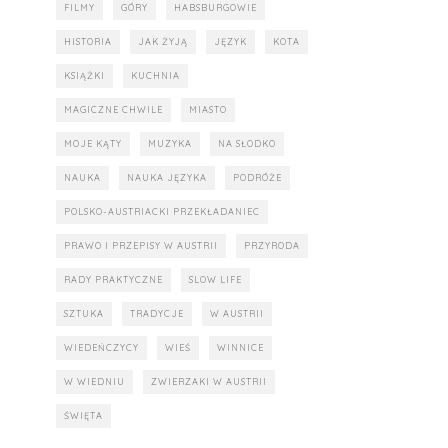
FILMY
GÓRY
HABSBURGOWIE
HISTORIA
JAK ŻYJĄ
JĘZYK
KOTA
KSIĄŻKI
KUCHNIA
MAGICZNE CHWILE
MIASTO
MOJE KĄTY
MUZYKA
NA SŁODKO
NAUKA
NAUKA JĘZYKA
PODRÓŻE
POLSKO-AUSTRIACKI PRZEKŁADANIEC
PRAWO I PRZEPISY W AUSTRII
PRZYRODA
RADY PRAKTYCZNE
SLOW LIFE
SZTUKA
TRADYCJE
W AUSTRII
WIEDEŃCZYCY
WIEŚ
WINNICE
W WIEDNIU
ZWIERZAKI W AUSTRII
ŚWIĘTA