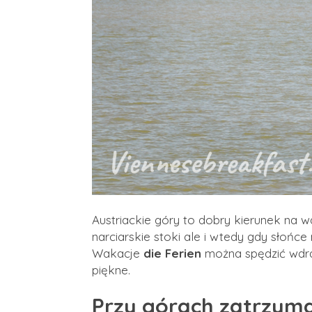
Austriackie góry to dobry kierunek na w
narciarskie stoki ale i wtedy gdy słońc
Wakacje
die Ferien
można spędzić wdrap
piękne.
Przy górach zatrzyma