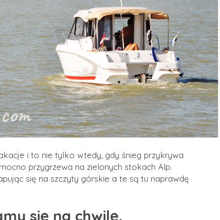
akacje i to nie tylko wtedy, gdy śnieg przykrywa
e mocno przygrzewa na zielonych stokach Alp.
ując się na szczyty górskie a te są tu naprawdę
my się na chwilę.