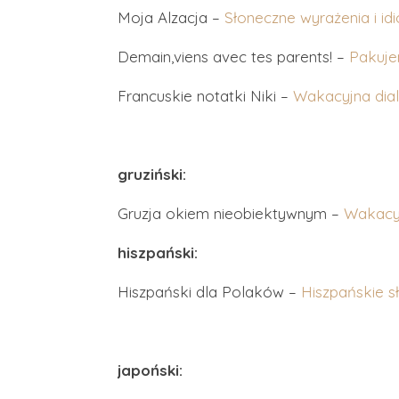
Moja Alzacja –
Słoneczne wyrażenia i idi
Demain,viens avec tes parents! –
Pakuje
Francuskie notatki Niki –
Wakacyjna dia
gruziński:
Gruzja okiem nieobiektywnym –
Wakacy
hiszpański:
Hiszpański dla Polaków –
Hiszpańskie s
japoński: